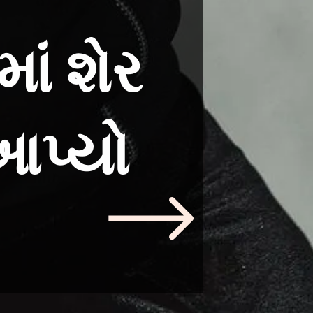
માં શેર
આપ્યો