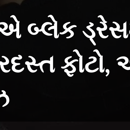
એ બ્લેક ડ્રેસ
રદસ્ત ફોટો, 
ઝ