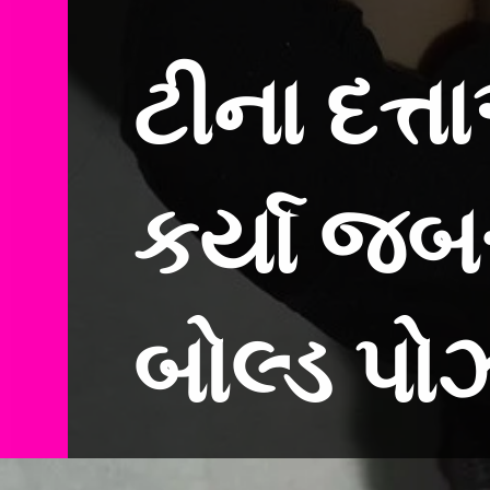
ટીના દત્તા
કર્યા જબ
બોલ્ડ પો