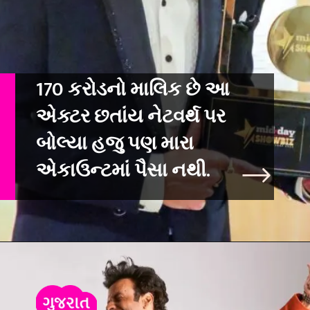
170 કરોડનો માલિક છે આ
એક્ટર છતાંય નેટવર્થ પર
બોલ્યા હજુ પણ મારા