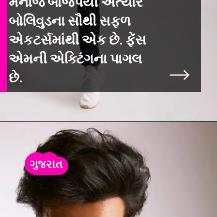
મનોજ બાજપેયી અત્યારે
બોલિવુડના સૌથી સફળ
એકટર્સમાંથી એક છે. ફેંસ
એમની એક્ટિંગના પાગલ