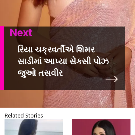
Next
રિયા ચક્રવર્તીએ શિમર
સાડીમાં આપ્યા સેક્સી પોઝ
જુઓ તસવીર
Related Stories