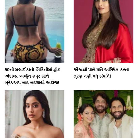
50ની મલાઈકાનો બિકિનીમાં હોટ
ઐશ્વર્યા પાસે પતિ અભિષેક કરતા
અંદાજ, અર્જુન કપૂર સાથે
ત્રણ ગણી વધુ સંપત્તિ!
બ્રેકઅપ બાદ બદલાયો અંદાજ!