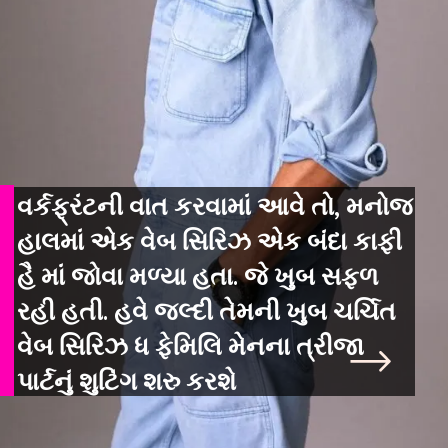
વર્કફ્રંટની વાત કરવામાં આવે તો, મનોજ
હાલમાં એક વેબ સિરિઝ એક બંદા કાફી
હૈ માં જોવા મળ્યા હતા. જે ખુબ સફળ
રહી હતી. હવે જલ્દી તેમની ખુબ ચર્ચિત
વેબ સિરિઝ ધ ફેમિલિ મેનના ત્રીજા