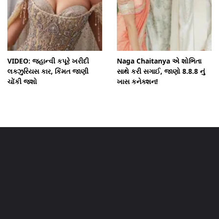
VIDEO: જ્હાન્વી કપૂરે ખરીદી
Naga Chaitanya એ શોભિતા
લક્ઝુરિયસ કાર, કિંમત જાણી
સાથે કરી સગાઈ, જાણો 8.8.8 નું
ચોંકી જશો
ખાસ કનેક્શન!