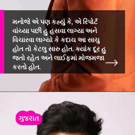
મનોજે એ પણ કહ્યું કે, એ રિપોર્ટ
વાંચ્યા પછી હુ હસવા લાગ્યા અને
વિચારવા લાગ્યો કે કદાચ આ સાચુ
હોત તો કેટલુ સારુ હોત. ક્યાંક દૂર હુ
જતો રહેત અને લાઈફમાં મોજમજા