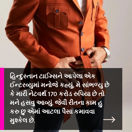
હિન્દુસ્તાન ટાઈમ્સને આપેલા એક
ઈન્ટરવ્યુમાં મનોજે કહ્યું, મે સાંભળ્યુ છે
કે મારી નેટવર્થ 170 કરોડ રુપિયા છે તો
મને હસવુ આવ્યું. જેવી રીતના કામ હુ
કરુ છુ એમાં આટલા પૈસા કમાવવા
મુશ્કેલ છે.