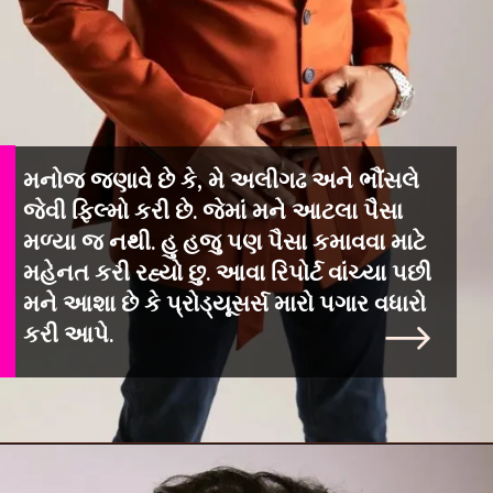
મનોજ જણાવે છે કે, મે અલીગઢ અને ભૌંસલે
જેવી ફિલ્મો કરી છે. જેમાં મને આટલા પૈસા
મળ્યા જ નથી. હુ હજુ પણ પૈસા કમાવવા માટે
મહેનત કરી રહ્યો છુ. આવા રિપોર્ટ વાંચ્યા પછી
મને આશા છે કે પ્રોડ્યૂસર્સ મારો પગાર વધારો