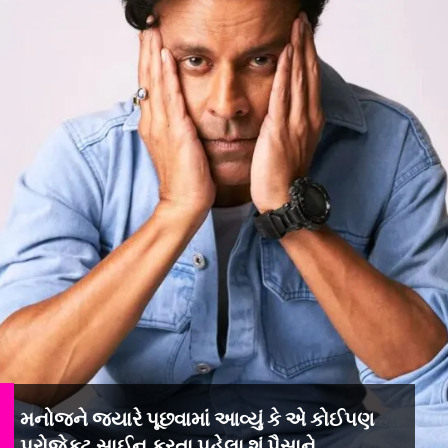
મનોજને જ્યારે પૂછવામાં આવ્યું કે એ કોઈપણ
પ્રોજેક્ટ સાઈન કરતા પહેલા શું પૈસાને