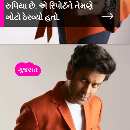
રુપિયા છે. એ રિપોર્ટને તેમણે