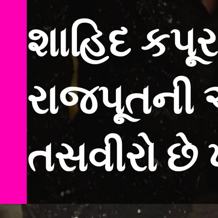
શાહિદ કપૂ
રાજપૂતની
તસવીરો છે