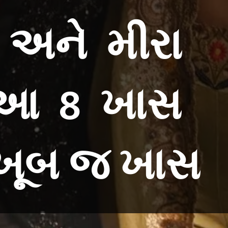
ર અને મીરા
 આ 8 ખાસ
 ખૂબ જ ખાસ