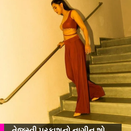
તેજસ્વી પ્રકાશનો નાગીન શો