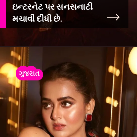
ઇન્ટરનેટ પર સનસનાટી