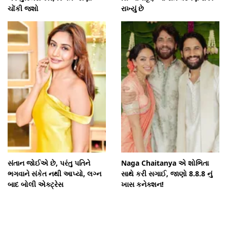
ચોંકી જશો
રાખ્યું છે
સંતાન જોઈએ છે, પરંતુ પતિને
Naga Chaitanya એ શોભિતા
ભગવાને સંકેત નથી આપ્યો, લગ્ન
સાથે કરી સગાઈ, જાણો 8.8.8 નું
બાદ બોલી એક્ટ્રેસ
ખાસ કનેક્શન!