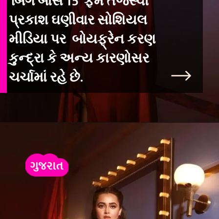
'બિગ બોસ 15' ફેમ તેજસ્વી
પ્રકાશ ઘણીવાર સોશિયલ
મીડિયા પર બોયફ્રેન કરણ
કુન્દ્રા કે અન્ય કારણોસર