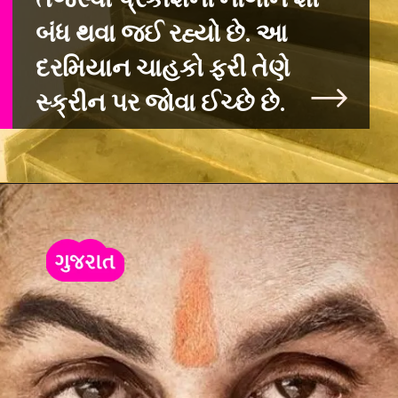
બંધ થવા જઈ રહ્યો છે. આ
દરમિયાન ચાહકો ફરી તેણે