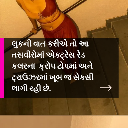
લુકની વાત કરીએ તો આ
તસવીરોમાં એક્ટ્રેસ રેડ
કલરના ક્રોપ ટોપમાં અને
ટ્રાઉઝરમાં ખૂબ જ સેક્સી
લાગી રહી છે.