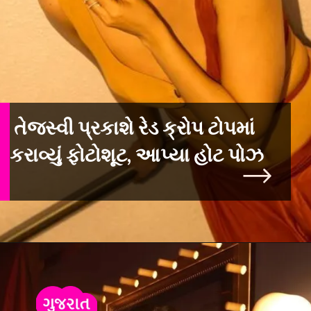
તેજસ્વી પ્રકાશે રેડ ક્રોપ ટોપમાં