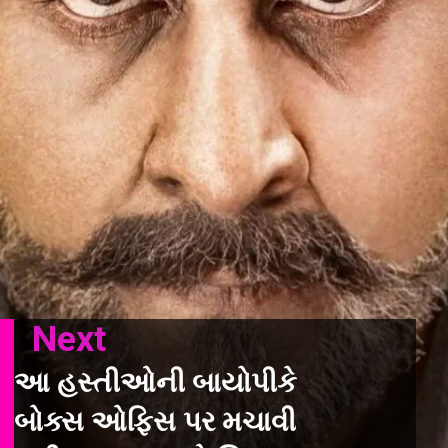
Next
આ હસ્તીઓની બાયોપીકે
બોક્સ ઓફિસ પર મચાવી