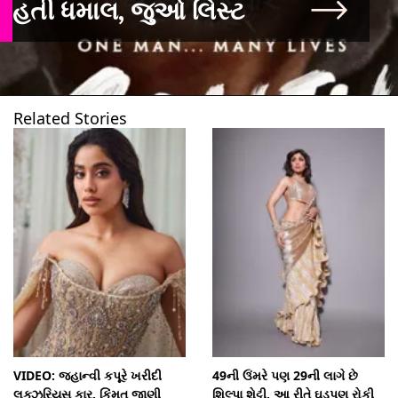
હતી ધમાલ, જુઓ લિસ્ટ
Related Stories
VIDEO: જ્હાન્વી કપૂરે ખરીદી
49ની ઉંમરે પણ 29ની લાગે છે
લક્ઝુરિયસ કાર, કિંમત જાણી
શિલ્પા શેટ્ટી, આ રીતે ઘડપણ રોકી