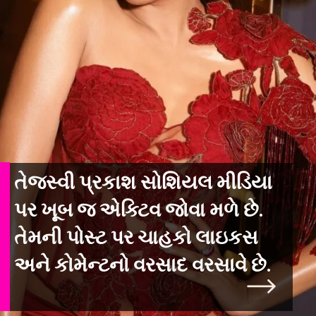
તેજસ્વી પ્રકાશ સોશિયલ મીડિયા
પર ખૂબ જ એક્ટિવ જોવા મળે છે.
તેમની પોસ્ટ પર ચાહકો લાઇકસ
અને કોમેન્ટનો વરસાદ વરસાવે છે.