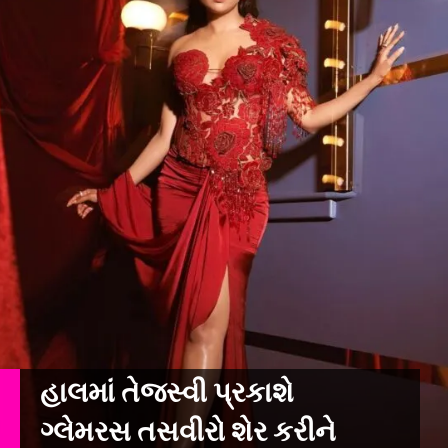
હાલમાં તેજસ્વી પ્રકાશે
ગ્લેમરસ તસવીરો શેર કરીને