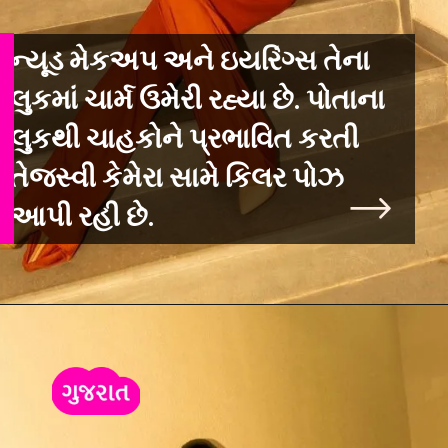
ન્યૂડ મેકઅપ અને ઇયરિંગ્સ તેના
લુકમાં ચાર્મ ઉમેરી રહ્યા છે. પોતાના
લુકથી ચાહકોને પ્રભાવિત કરતી
તેજસ્વી કેમેરા સામે કિલર પોઝ