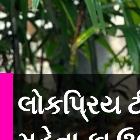
લોકપ્રિય ટ