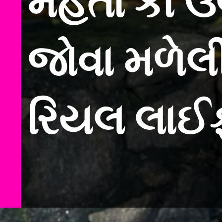
મહેતા કા ઉલ
જોવા મળેલી