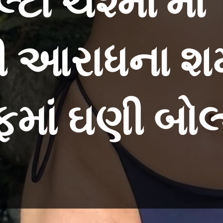
્ટા ચશ્મા'માં
 આરાધના શર્