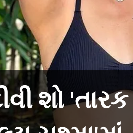
ીવી શો 'તારક