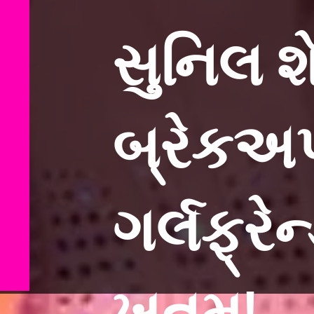
સુનિલ શેટ
બ્રેકઅપ,
ગર્લફ્રે