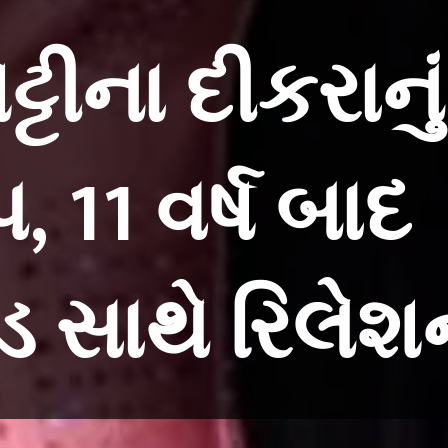
્ટીના દીકરાનું
 11 વર્ષ બાદ
ન્ડ સાથે રિલે