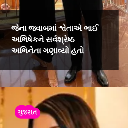
જેના જવાબમાં શ્વેતાએ ભાઈ
અભિષેકને સર્વશ્રેષ્ઠ