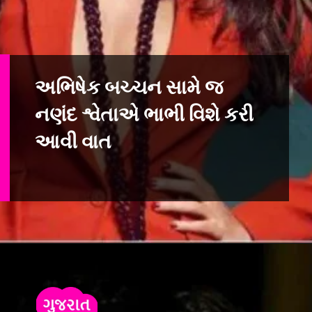
અભિષેક બચ્ચન સામે જ
નણંદ શ્વેતાએ ભાભી વિશે કરી