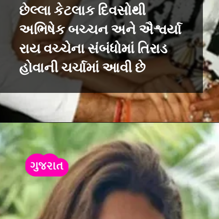
છેલ્લા કેટલાક દિવસોથી
અભિષેક બચ્ચન અને ઐશ્વર્યા
રાય વચ્ચેના સંબંધોમાં તિરાડ
હોવાની ચર્ચામાં આવી છે