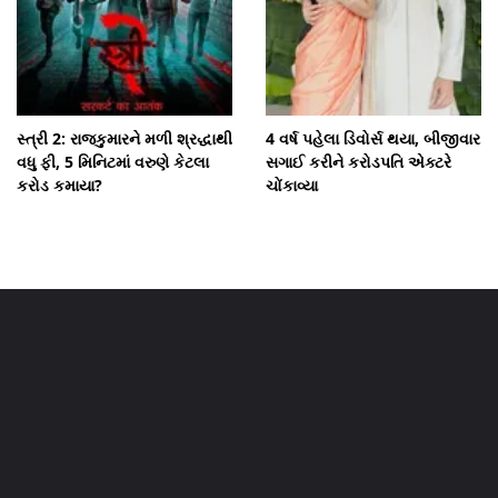
સ્ત્રી 2: રાજકુમારને મળી શ્રદ્ધાથી
4 વર્ષ પહેલા ડિવોર્સ થયા, બીજીવાર
વધુ ફી, 5 મિનિટમાં વરુણે કેટલા
સગાઈ કરીને કરોડપતિ એક્ટરે
કરોડ કમાયા?
ચોંકાવ્યા