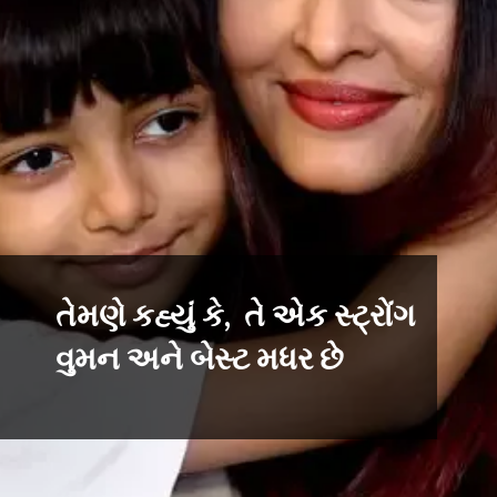
તેમણે કહ્યું કે, તે એક સ્ટ્રોંગ