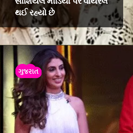
સોશિયલ મીડિયા પર વાયરલ