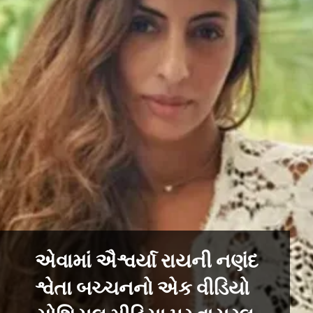
એવામાં ઐશ્વર્યા રાયની નણંદ
શ્વેતા બચ્ચનનો એક વીડિયો