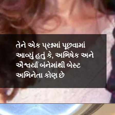
તેને એક પ્રશ્નમાં પૂછવામાં
આવ્યું હતું કે, અભિષેક અને
ઐશ્વર્યા બંનેમાંથી બેસ્ટ