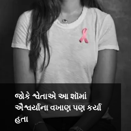
જોકે શ્વેતાએ આ શૉમાં
ઐશ્વર્યાના વખાણ પણ કર્યા