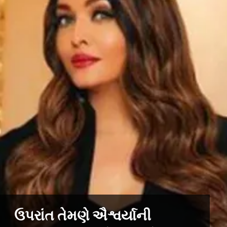
ઉપરાંત તેમણે ઐશ્વર્યાની