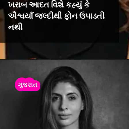
ખરાબ આદત વિશે કહ્યું કે
ઐશ્વર્યા જલ્દીથી ફોન ઉપાડતી
નથી