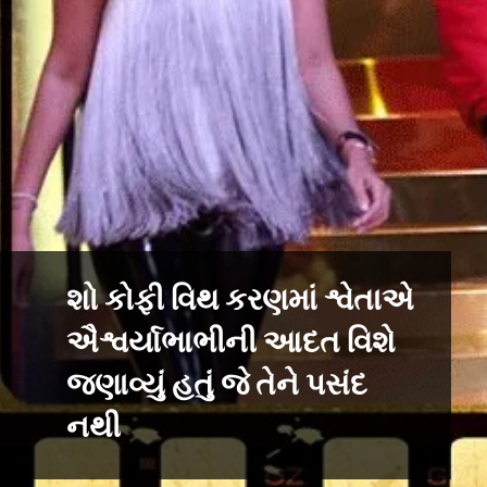
શો કોફી વિથ કરણમાં શ્વેતાએ
ઐશ્વર્યાભાભીની આદત વિશે
જણાવ્યું હતું જે તેને પસંદ