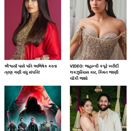
ઐશ્વર્યા પાસે પતિ અભિષેક કરતા
VIDEO: જ્હાન્વી કપૂરે ખરીદી
ત્રણ ગણી વધુ સંપત્તિ!
લક્ઝુરિયસ કાર, કિંમત જાણી
ચોંકી જશો