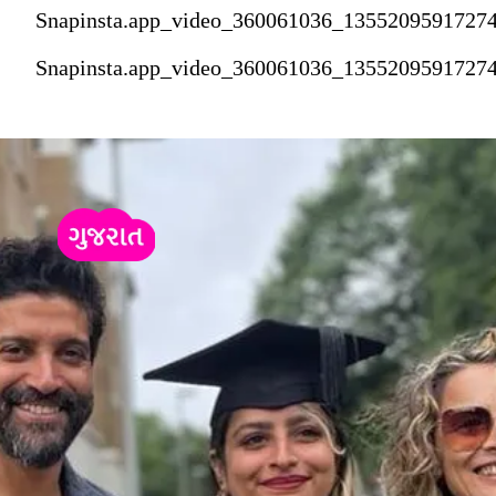
Snapinsta.app_video_360061036_1355209591727
Snapinsta.app_video_360061036_1355209591727