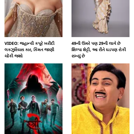
VIDEO: જ્હાન્વી કપૂરે ખરીદી
49ની ઉંમરે પણ 29ની લાગે છે
લક્ઝુરિયસ કાર, કિંમત જાણી
શિલ્પા શેટ્ટી, આ રીતે ઘડપણ રોકી
ચોંકી જશો
રાખ્યું છે