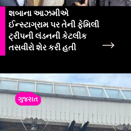
શબાના આઝમીએ
ઈન્સ્ટાગ્રામ પર તેની ફેમિલી
ટ્રીપની લંડનની કેટલીક