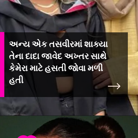
અન્ય એક તસવીરમાં શાક્યા
તેના દાદા જાવેદ અખ્તર સાથે
કેમેરા માટે હસતી જોવા મળી