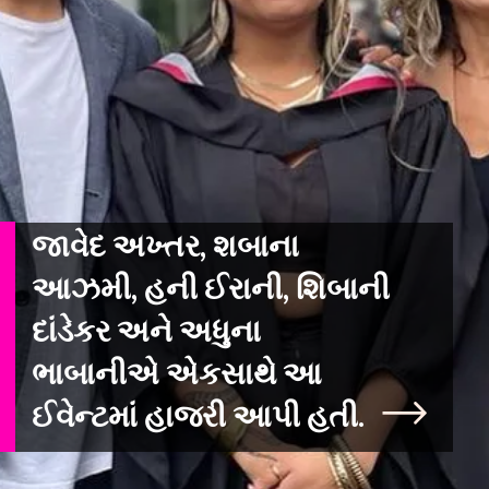
જાવેદ અખ્તર, શબાના
આઝમી, હની ઈરાની, શિબાની
દાંડેકર અને અધુના
ભાબાનીએ એકસાથે આ