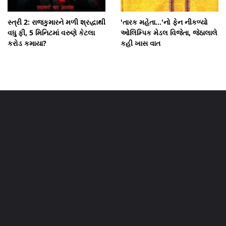
સ્ત્રી 2: રાજકુમારને મળી શ્રદ્ધાથી
'તારક મહેતા...'નો ફેન નીકળ્યો
વધુ ફી, 5 મિનિટમાં વરુણે કેટલા
ઓલિમ્પિક મેડલ વિજેતા, જેઠાલાલે
કરોડ કમાયા?
કહી ખાસ વાત