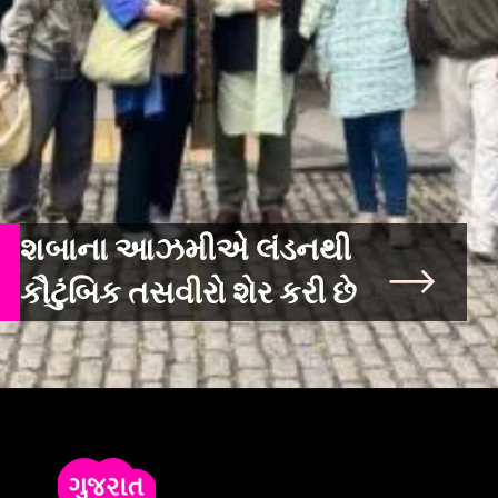
શબાના આઝમીએ લંડનથી