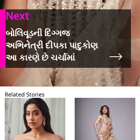
Next
બોલિવૂડની દિગ્ગજ
અભિનેત્રી દીપકા પાદુકોણ
આ કારણે છે ચર્ચામાં
Related Stories