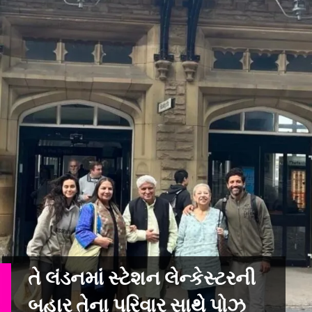
તે લંડનમાં સ્ટેશન લેન્કેસ્ટરની
બહાર તેના પરિવાર સાથે પોઝ