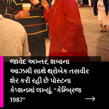
જાવેદ અખ્તર, શબાના
આઝમી સાથે થ્રોબેક તસવીર
શેર કરી રહી છે પોસ્ટના
કેપ્શનમાં લખ્યું, "કેમ્બ્રિજ