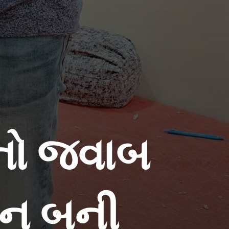
ાનો જવાબ
ેન બની