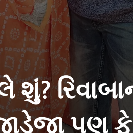
ે શું? રિવાબ
જાડેજા પણ ફ