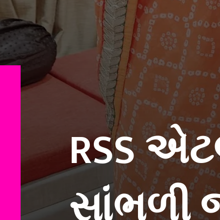
RSS એટલ
સાંભળી 