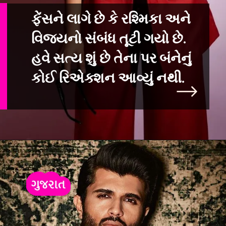
ફેંસને લાગે છે કે રશ્મિકા અને
વિજયનો સંબંધ તૂટી ગયો છે.
હવે સત્ય શું છે
તેના પર બંનેનું