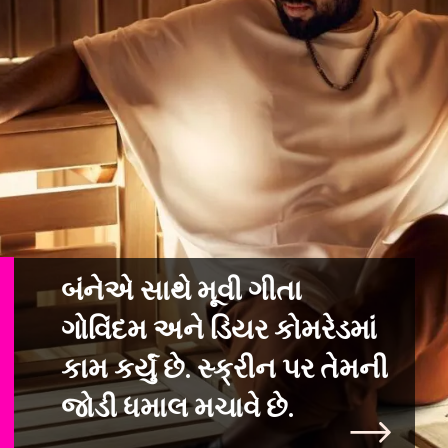
બંનેએ સાથે મૂવી ગીતા
ગોવિંદમ અને ડિયર કોમરેડમાં
કામ કર્યું છે. સ્ક્રીન
પર તેમની