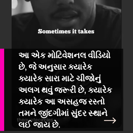
આ એક મોટિવેશનલ વીડિયો
છે, જે અનુસાર ક્યારેક
ક્યારેક સારા માટે ચીજોનું
અ
લગ થવું જરૂરી છે, ક્યારેક
ક્યારેક આ અસહજ રસ્તો
તમને જીંદગીમાં સુંદર સ્થાને