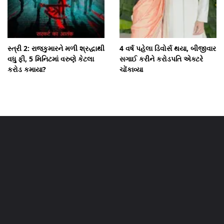
સ્ત્રી 2: રાજકુમારને મળી શ્રદ્ધાથી
4 વર્ષ પહેલા ડિવોર્સ થયા, બીજીવાર
વધુ ફી, 5 મિનિટમાં વરુણે કેટલા
સગાઈ કરીને કરોડપતિ એક્ટરે
કરોડ કમાયા?
ચોંકાવ્યા