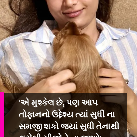
'એ મુશ્કેલ છે, પણ આપ
તોફાનનો ઉદ્દેશ્ય ત્યાં સુધી ના
સમજી શકો જ્યાં સુધી
તેનાથી