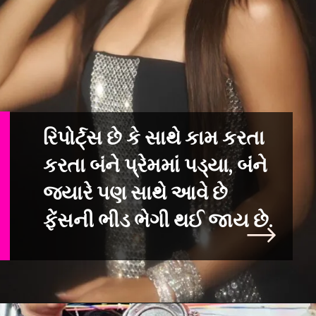
રિપોર્ટ્સ છે કે સાથે કામ કરતા
કરતા બંને પ્રેમમાં પડ્યા, બંને
જ્યારે પણ
સાથે આવે છે
ફેંસની ભીડ ભેગી થઈ જાય છે.