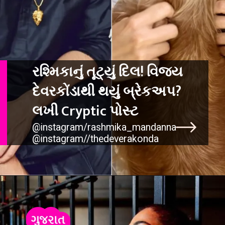
રશ્મિકાનું તૂટ્યું દિલ! વિજય
દેવરકોંડાથી થયું બ્રેકઅપ?
લખી Cryptic પોસ્
@instagram/rashmika_mandanna
@instagram//thedeverakonda