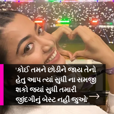
'કોઈ તમને છોડીને જાય તેનો
હેતુ આપ ત્યાં સુધી ના સમજી
શકો જ્યાં સુધી તમા
રી