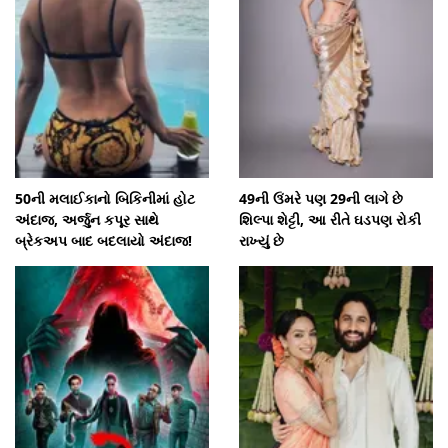
50ની મલાઈકાનો બિકિનીમાં હોટ
49ની ઉંમરે પણ 29ની લાગે છે
અંદાજ, અર્જુન કપૂર સાથે
શિલ્પા શેટ્ટી, આ રીતે ઘડપણ રોકી
બ્રેકઅપ બાદ બદલાયો અંદાજ!
રાખ્યું છે