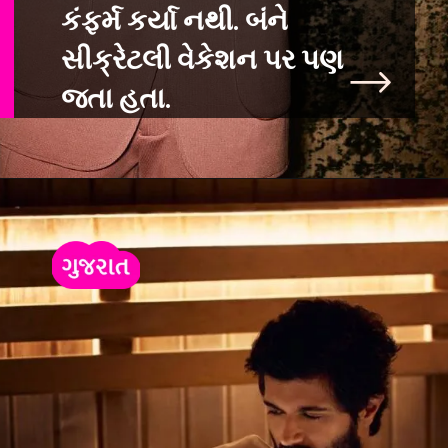
કંફર્મ કર્યા નથી. બંને
સી
ક્રેટલી વેકેશન પર પણ