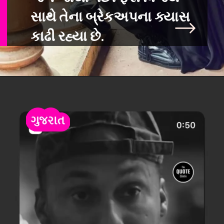
સાથે તેના બ્રેકઅપના ક્યાસ