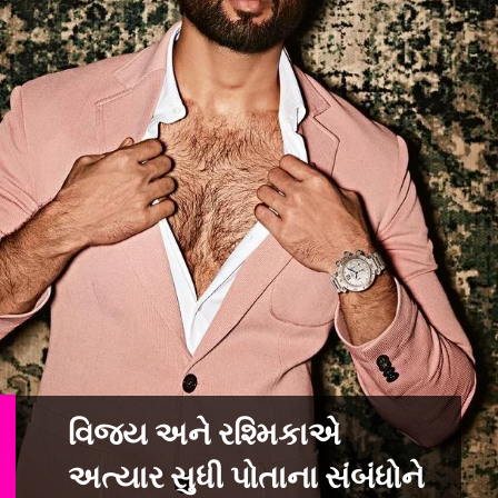
વિજય અને રશ્મિકાએ
અત્યાર સુધી પોતાના સંબંધોને