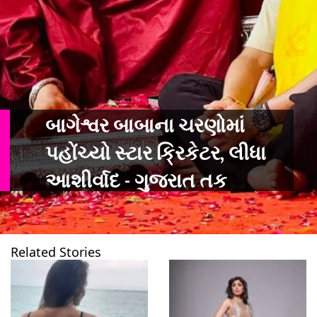
બાગેશ્વર બાબાના ચરણોમાં
પહોંચ્યો સ્ટાર ક્રિકેટર, લીધા
આશીર્વાદ - ગુજરાત તક
Related Stories