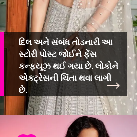
દિલ અને સંબંધ તોડનારી આ
સ્ટોરી પોસ્ટ જોઈને ફેંસ
કન્ફ્યૂઝ થઈ ગયા છે. લોક
ોને
એક્ટ્રેસની ચિંતા થવા લાગી