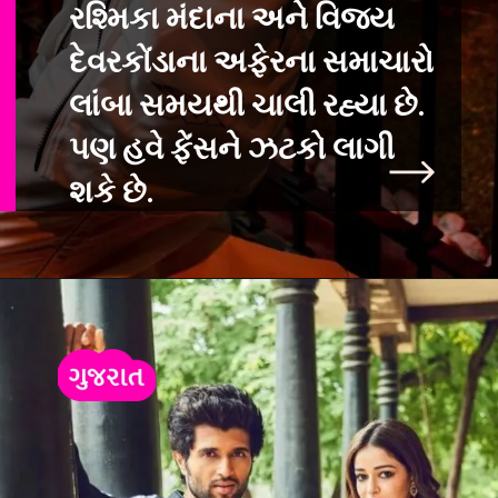
રશ્મિકા મંદાના અને વિજય
દેવરકોંડાના અફેરના સમાચા
રો
લાંબા સમયથી ચાલી રહ્યા છે.
પણ હવે ફેંસને ઝટકો લાગી