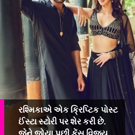
રશ્મિકાએ એક ક્રિપ્ટિક પોસ્ટ
ઈંસ્ટા સ્ટોરી પર શેર કરી છે.
જેને જોયા પછી
ફેંસ વિજય