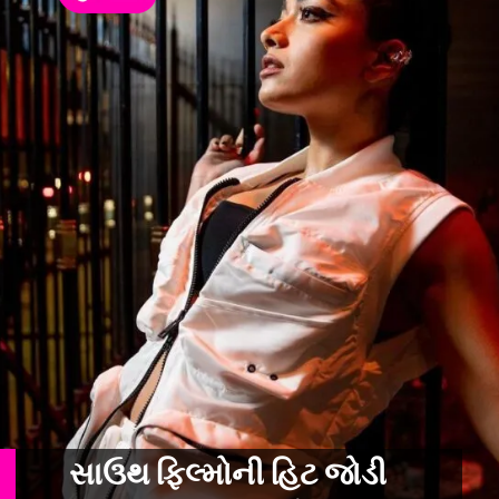
સાઉથ ફિલ્મોની હિટ જોડી