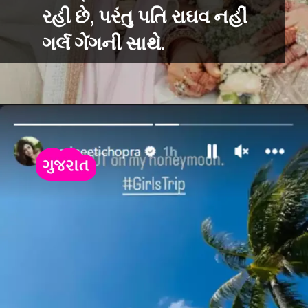
રહી છે, પરંતુ પતિ રાઘવ નહીં
ગર્લ ગેંગની સાથે.