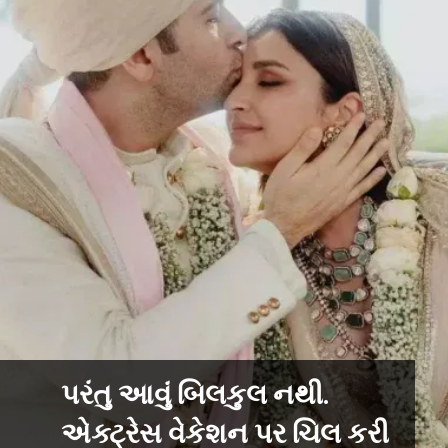
પરંતુ આવું બિલકુલ નથી.
એક્ટ્રેસ વેકેશન પર ચિલ કરી