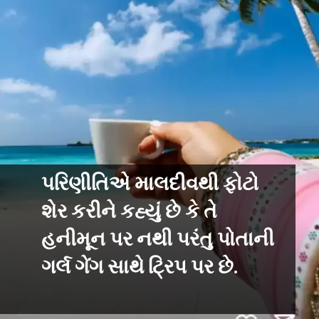
પરિણીતિએ માલદીવથી ફોટો
શેર કરીને કહ્યું છે કે તે
હનીમૂન પર નથી પરંતુ પોતાની
ગર્લ ગેંગ સાથે ટ્રિપ પર છે.