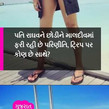
પતિ રાઘવને છોડીને માલદીવમાં
ફરી રહી છે પરિણીતિ, ટ્રિપ પર
કોણ છે સાથે?