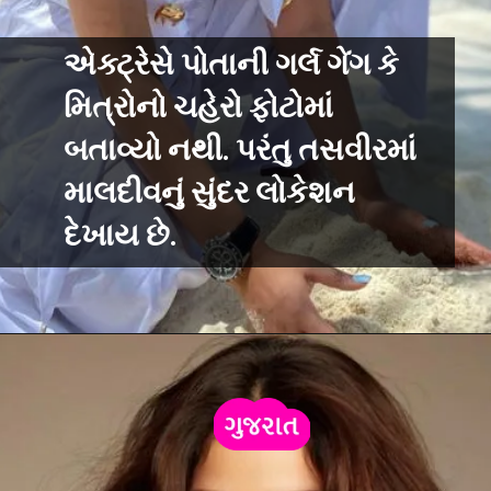
એક્ટ્રેસે પોતાની ગર્લ ગેંગ કે
મિત્રોનો ચહેરો ફોટોમાં
બતાવ્યો નથી. પરંતુ તસવીરમાં
માલદીવનું સુંદર લોકેશન
દેખાય છે.