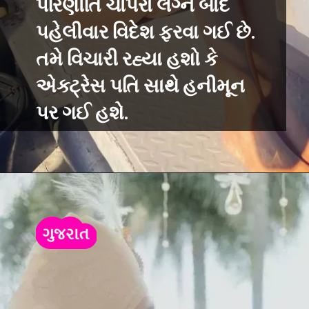
પરિણીતિ ચોપરા લગ્ન બાદ
પહેલીવાર વિદેશ ફરવા ગઈ છે.
તમે વિચારી રહ્યા હશો કે
એક્ટ્રેસ પતિ સાથે હનીમૂન
પર ગઈ હશે.