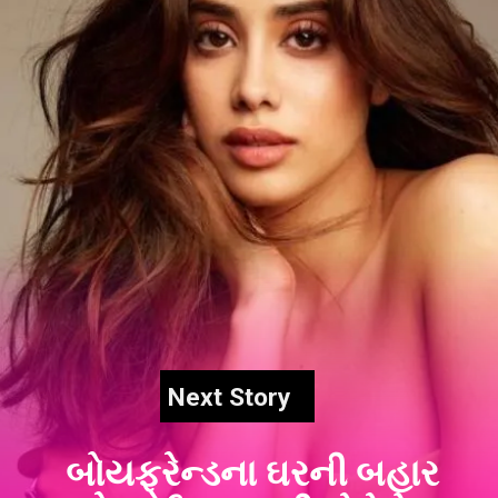
Next Story
બોયફ્રેન્ડના ઘરની બહાર