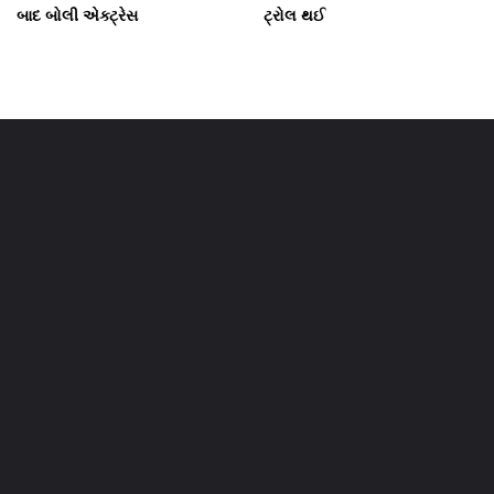
બાદ બોલી એક્ટ્રેસ
ટ્રોલ થઈ