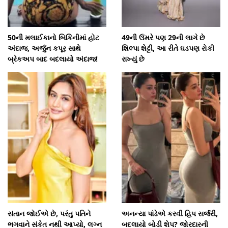
50ની મલાઈકાનો બિકિનીમાં હોટ
49ની ઉંમરે પણ 29ની લાગે છે
અંદાજ, અર્જુન કપૂર સાથે
શિલ્પા શેટ્ટી, આ રીતે ઘડપણ રોકી
બ્રેકઅપ બાદ બદલાયો અંદાજ!
રાખ્યું છે
સંતાન જોઈએ છે, પરંતુ પતિને
અનન્યા પાંડેએ કરવી હિપ સર્જરી,
ભગવાને સંકેત નથી આપ્યો, લગ્ન
બદલાયો બોડી શેપ? જોરદારની