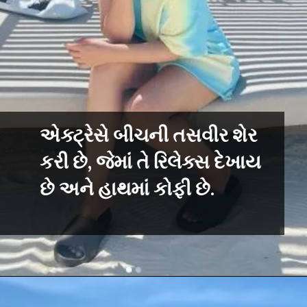
એક્ટ્રેસે બીચની તસવીર શેર
કરી છે, જેમાં તે રિલેક્સ દેખાય
છે અને હાથમાં કોફી છે.