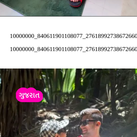
10000000_840611901108077_2761899273867266
10000000_840611901108077_2761899273867266