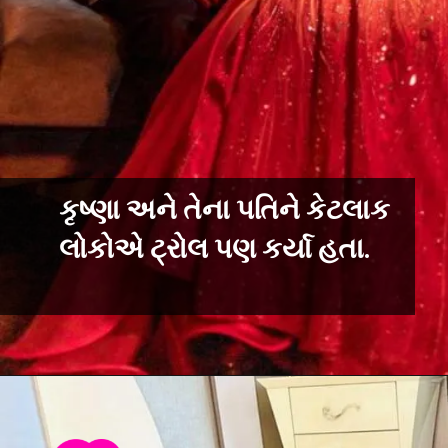
કૃષ્ણા અને તેના પતિને કેટલાક
લોકોએ ટ્રોલ પણ કર્યા હતા.