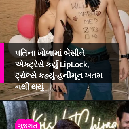
પતિના ખોળામાં બેસીને
એક્ટ્રેસે કર્યું LipLock,
ટ્રોલ્સે કહ્યું-હનીમૂન ખતમ
નથી થયું