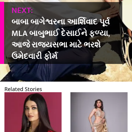
NEXT:
બાબા બાગેશ્વરના આર્શિવાદ પૂર્વ
MLA બાબુભાઈ દેસાઈને ફળ્યા,
આજે રાજ્યસભા માટે ભરશે
ઉમેદવારી ફોર્મ
Related Stories