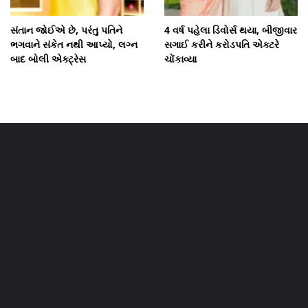
સંતાન જોઈએ છે, પરંતુ પતિને
4 વર્ષ પહેલા ડિવોર્સ થયા, બીજીવાર
ભગવાને સંકેત નથી આપ્યો, લગ્ન
સગાઈ કરીને કરોડપતિ એક્ટરે
બાદ બોલી એક્ટ્રેસ
ચોંકાવ્યા