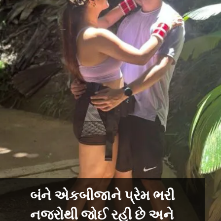
બંને એકબીજાને પ્રેમ ભરી
નજરોથી જોઈ રહી છે અને