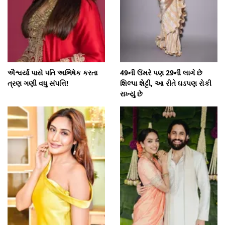
ઐશ્વર્યા પાસે પતિ અભિષેક કરતા
49ની ઉંમરે પણ 29ની લાગે છે
ત્રણ ગણી વધુ સંપત્તિ!
શિલ્પા શેટ્ટી, આ રીતે ઘડપણ રોકી
રાખ્યું છે