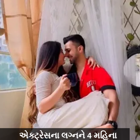
એક્ટ્રેસના લગ્નને 4 મહિના