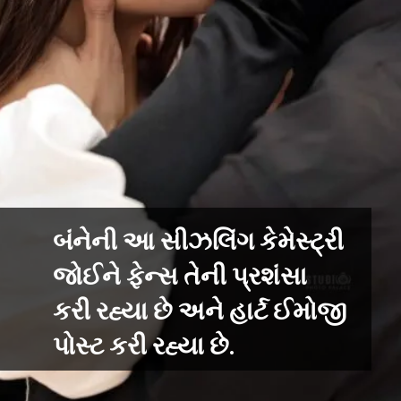
બંનેની આ સીઝલિંગ કેમેસ્ટ્રી
જોઈને ફેન્સ તેની પ્રશંસા
કરી રહ્યા છે અને હાર્ટ ઈમોજી
પોસ્ટ કરી રહ્યા છે.