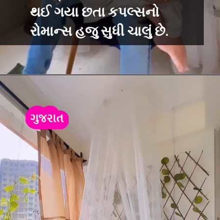
થઈ ગયા છતા કપલ્સનો
રોમાન્સ હજુ સુધી ચાલું છે.