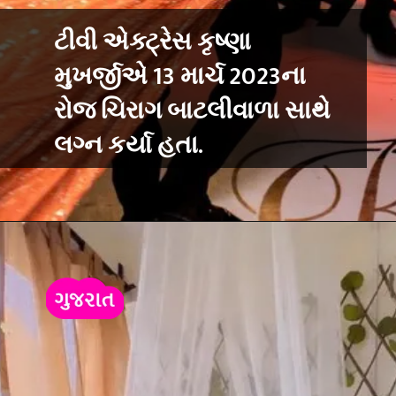
ટીવી એક્ટ્રેસ કૃષ્ણા
મુખર્જીએ 13 માર્ચ 2023ના
રોજ ચિરાગ બાટલીવાળા સાથે
લગ્ન કર્યા હતા.