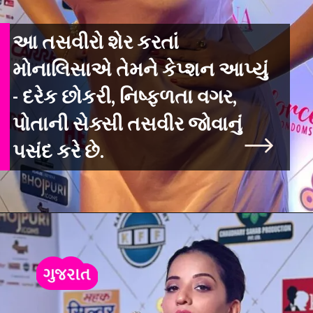
આ તસવીરો શેર કરતાં
મોનાલિસાએ તેમને કેપ્શન આપ્યું
- દરેક છોકરી, નિષ્ફળતા વગર,
પોતાની સેક્સી તસવીર જોવાનું