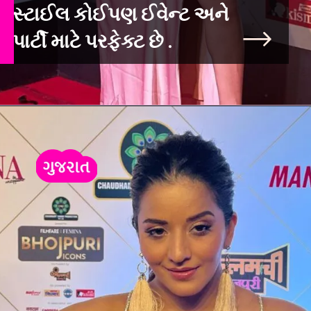
સ્ટાઈલ કોઈપણ ઈવેન્ટ અને