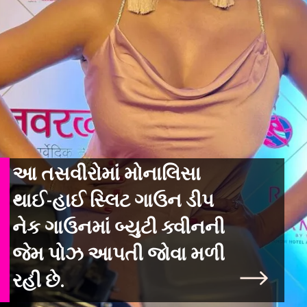
આ તસવીરોમાં મોનાલિસા
થાઈ-હાઈ સ્લિટ ગાઉન ડીપ
નેક ગાઉનમાં બ્યુટી ક્વીનની
જેમ પોઝ આપતી જોવા મળી