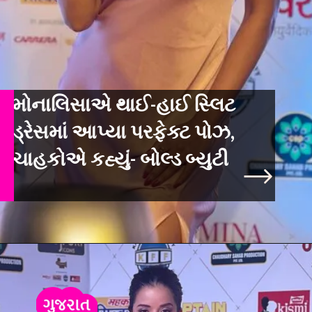
મોનાલિસાએ થાઈ-હાઈ સ્લિટ
ડ્રેસમાં આપ્યા પરફેક્ટ પોઝ,