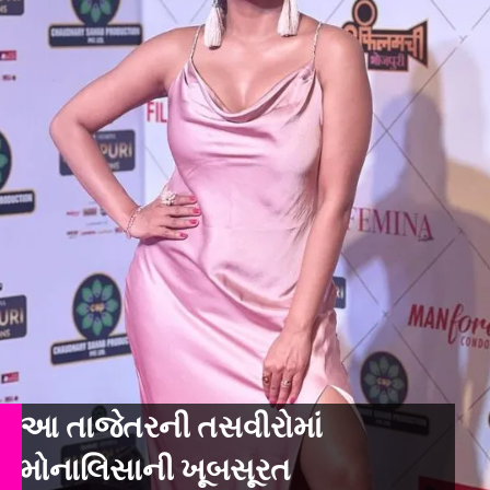
આ તાજેતરની તસવીરોમાં
મોનાલિસાની ખૂબસૂરત