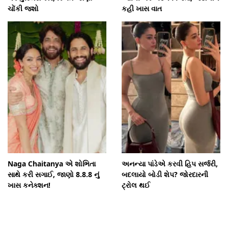
ચોંકી જશો
કહી ખાસ વાત
Naga Chaitanya એ શોભિતા
અનન્યા પાંડેએ કરવી હિપ સર્જરી,
સાથે કરી સગાઈ, જાણો 8.8.8 નું
બદલાયો બોડી શેપ? જોરદારની
ખાસ કનેક્શન!
ટ્રોલ થઈ