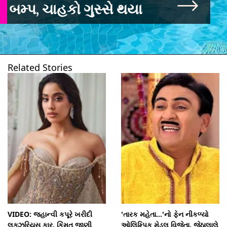
બમ્પ, ચાહકો ગુસ્સે થયા
Related Stories
VIDEO: જ્હાન્વી કપૂરે ખરીદી
'તારક મહેતા...'નો ફેન નીકળ્યો
લક્ઝુરિયસ કાર, કિંમત જાણી
ઓલિમ્પિક મેડલ વિજેતા, જેઠાલાલે