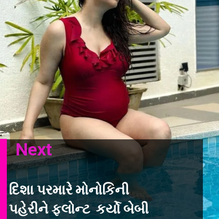
Next
દિશા પરમારે મોનોકિની
પહેરીને ફ્લોન્ટ કર્યો બેબી