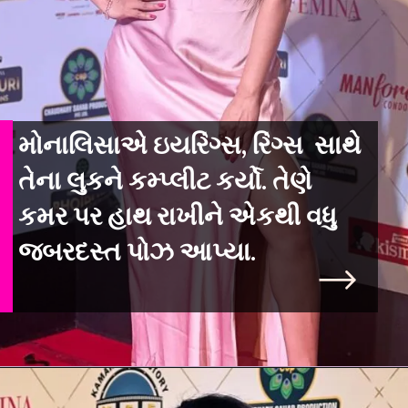
મોનાલિસાએ ઇયરિંગ્સ, રિંગ્સ સાથે
તેના લુકને કમ્પ્લીટ કર્યો. તેણે
કમર પર હાથ રાખીને એકથી વધુ
જબરદસ્ત પોઝ આપ્યા.