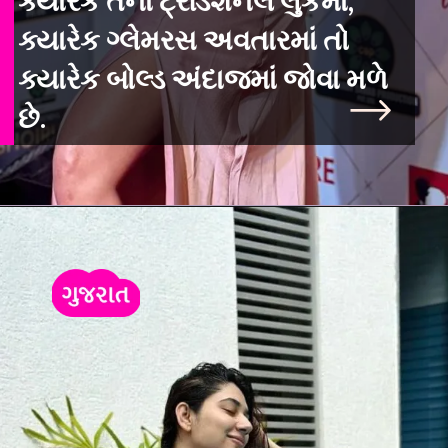
ક્યારેક તેના ટ્રેડિશનલ લુકમાં,
ક્યારેક ગ્લેમરસ અવતારમાં તો
ક્યારેક બોલ્ડ અંદાજમાં જોવા મળે