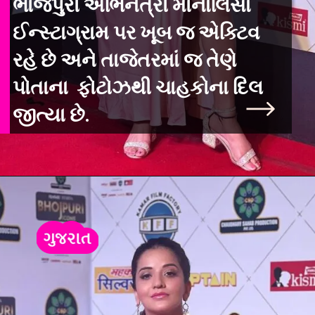
ભોજપુરી અભિનેત્રી મોનાલિસા
ઈન્સ્ટાગ્રામ પર ખૂબ જ એક્ટિવ
રહે છે અને તાજેતરમાં જ તેણે
પોતાના ફોટોઝથી ચાહકોના દિલ