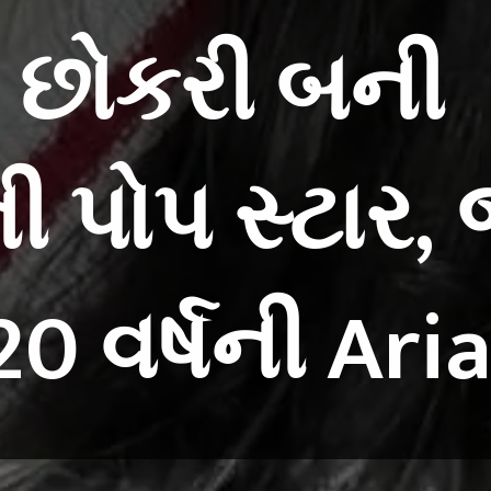
 છોકરી બની
ી પોપ સ્ટાર,
0 વર્ષની Ari