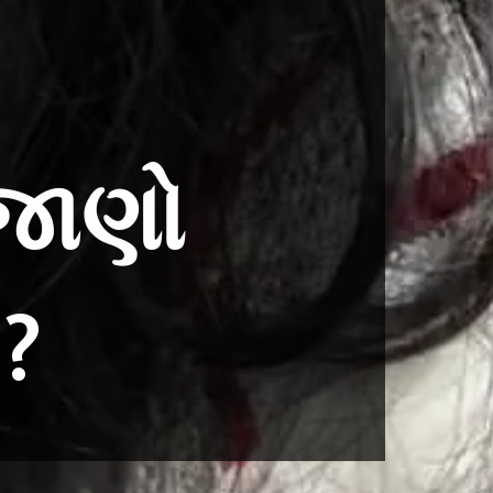
 જાણો
a?