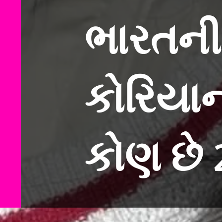
ભારતની
કોરિયાન
કોણ છે 2