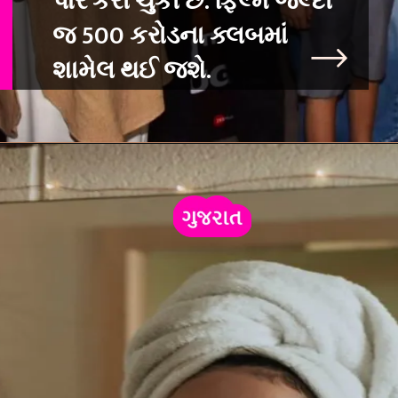
પાર કરી ચુકી છે. ફિલ્મ
જલ્દી
જ 500 કરોડના ક્લબમાં