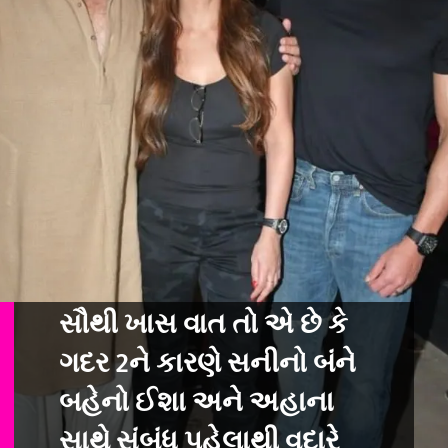
સૌથી ખાસ વાત તો એ છે કે
ગદર 2ને કારણે સનીનો બંને
બહેનો ઈશા અને અહાના
સા
થે સંબંધ પહેલાથી વદારે