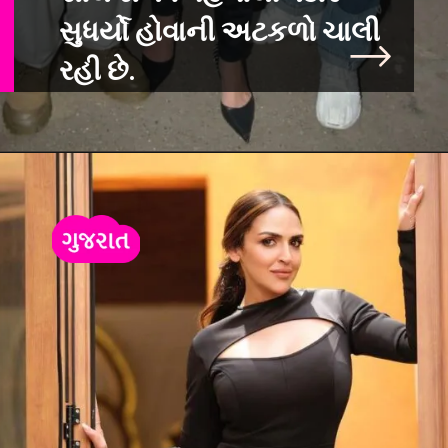
સુધર્યો હોવાની અટકળો ચાલી