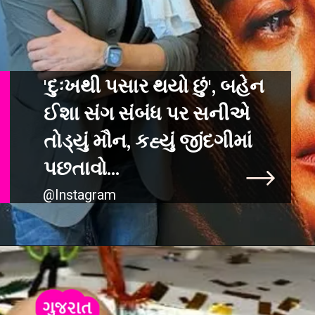
'દુઃખથી પસાર થયો છું', બહેન
ઈશા સંગ સંબંધ પર સનીએ
તોડ્યું મૌન, કહ્યું જીંદગીમાં
પછતાવો...
@Instagram