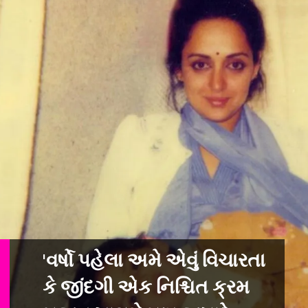
'વર્ષો પહેલા અમે એવું વિચારતા
કે જીંદગી એક નિશ્ચિત ક્રમ