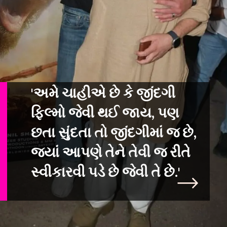
'અમે ચાહીએ છે કે જીંદગી
ફિલ્મો જેવી થઈ જાય, પણ
છતા સુંદતા તો જીંદગીમાં
જ છે,
જ્યાં આપણે તેને તેવી જ રીતે