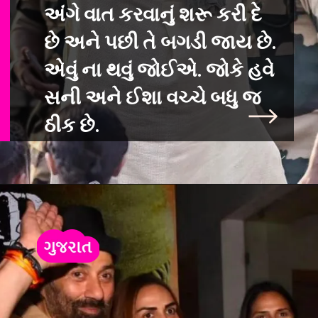
અંગે વાત કરવાનું શરૂ
કરી દે
છે અને પછી તે બગડી જાય છે.
એવું ના થવું જોઈએ. જોકે હવે
સની અને ઈશા વચ્ચે બધુ જ