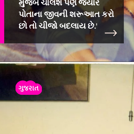
મુજબ ચાલશે પણ જ્યારે
પોતાના જીવની શરૂઆત કરો
છો તો ચીજો બદલાય છે.'