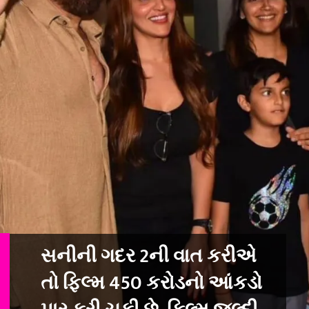
સનીની ગદર 2ની વાત કરીએ
તો ફિલ્મ 450 કરોડનો આંકડો