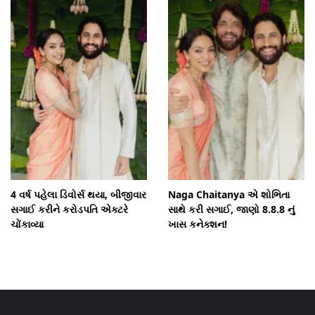
4 વર્ષ પહેલા ડિવોર્સ થયા, બીજીવાર
Naga Chaitanya એ શોભિતા
સગાઈ કરીને કરોડપતિ એક્ટરે
સાથે કરી સગાઈ, જાણો 8.8.8 નું
ચોંકાવ્યા
ખાસ કનેક્શન!