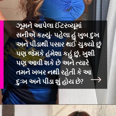
ઝૂમને આપેલા ઈંટરવ્યૂમાં
સનીએ કહ્યું- પહેલા હું ખુબ દુખ
અને પીડાથી પસાર થઈ ચુક્યો છું
પણ જેમકે હંમેશા કહું છું, ખુશી
પણ આવી શકે છે અને ત્યારે
તમને ખબર નથી રહેતી કે આ
દુઃખ અને પીડા શું હોય છે?