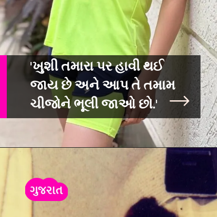
'ખુશી તમારા પર હાવી થઈ
જાય છે અને આપ તે તમામ