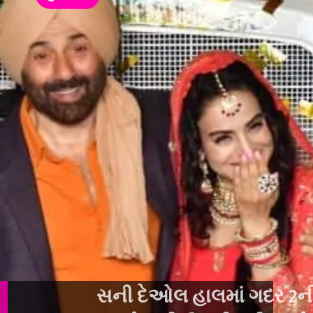
સની દેઓલ હાલમાં ગદર 2ની