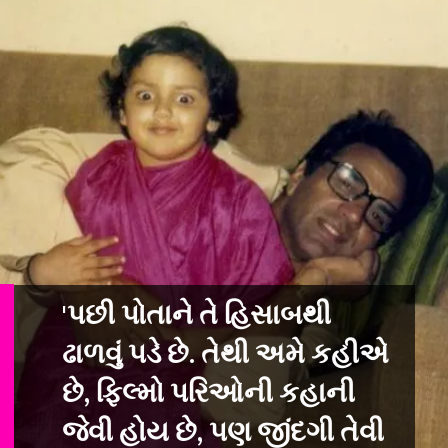
'પછી પોતાને તે હિસાબથી
ઢાળવું પડે છે. તેથી અમે કહીએ
છે, ફિલ્મો પરિઓની ક
હાની
જેવી હોય છે, પણ જીંદગી તેવી