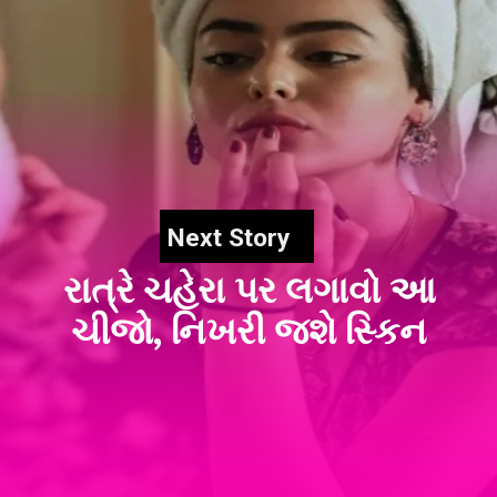
Next Story
રાત્રે ચહેરા પર લગાવો આ
ચીજો, નિખરી જશે સ્કિન