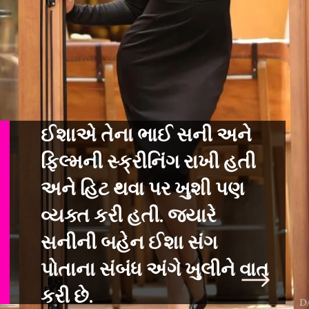
ઈશાએ તેના ભાઈ સની અને
ફિલ્મની સ્ક્રીનિંગ રાખી હતી
અને હિટ થવા પર ખુશી પ
ણ
વ્યક્ત કરી હતી. જ્યારે
સનીની બહેન ઈશા સંગ
પોતાના સંબંધ અંગે ખુલીને વાત