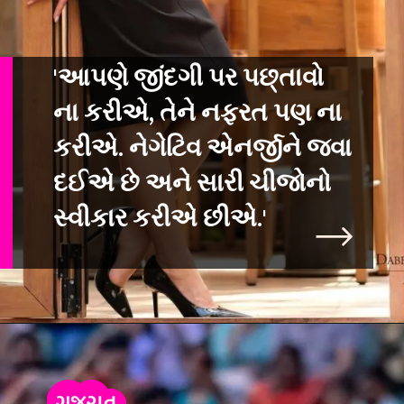
'આપણે જીંદગી પર પછ્તાવો
ના કરીએ, તેને નફરત પણ ના
કરીએ. નેગેટિવ એનર્જીને
જવા
દઈએ છે અને સારી ચીજોનો