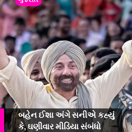
બહેન ઈશા અંગે સનીએ કહ્યું
કે, ઘણીવાર મીડિયા સંબંધો