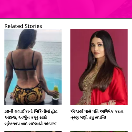
Related Stories
ખુલી રહ્યું છે
https://www.gujarattak.in/web-stories/night-skin-care-routine-for-glowing-and-clear-skin/
50ની મલાઈકાનો બિકિનીમાં હોટ
ઐશ્વર્યા પાસે પતિ અભિષેક કરતા
અંદાજ, અર્જુન કપૂર સાથે
ત્રણ ગણી વધુ સંપત્તિ!
બ્રેકઅપ બાદ બદલાયો અંદાજ!