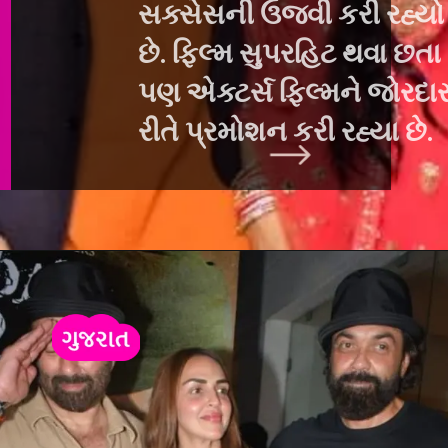
સક્સેસની ઉજવી કરી રહ્યો
છે. ફિલ્મ સુપરહિટ થવા છ
તા
પણ એક્ટર્સ ફિલ્મને જોરદાર