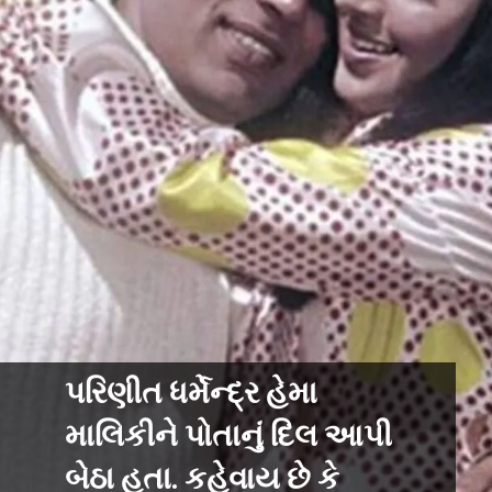
પરિણીત ધર્મેન્દ્ર હેમા
માલિકીને પોતાનું દિલ આપી
બેઠા હતા. કહેવાય છે કે