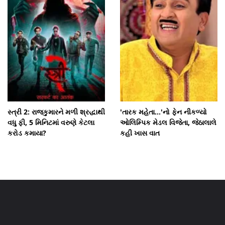
સ્ત્રી 2: રાજકુમારને મળી શ્રદ્ધાથી
'તારક મહેતા...'નો ફેન નીકળ્યો
વધુ ફી, 5 મિનિટમાં વરુણે કેટલા
ઓલિમ્પિક મેડલ વિજેતા, જેઠાલાલે
કરોડ કમાયા?
કહી ખાસ વાત