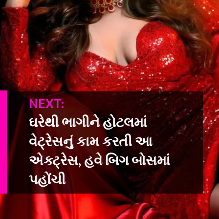
NEXT:
ઘરેથી ભાગીને હોટલમાં
વેટ્રેસનું કામ કરતી આ
એક્ટ્રેસ, હવે બિગ બોસમાં
પહોંચી