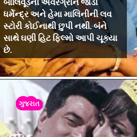
બોલિવૂડની એવરગ્રીન જોડી
ધર્મેન્દ્ર અને હેમા માલિનીની લવ
સ્ટોરી કોઈનાથી છુપી નથી. બંને
સાથે ઘણી હિટ ફિલ્મો આપી ચૂક્યા
છે.