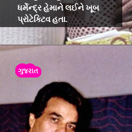
ધર્મેન્દ્ર હેમાને લઈને ખૂબ
પ્રોટેક્ટિવ હતા.