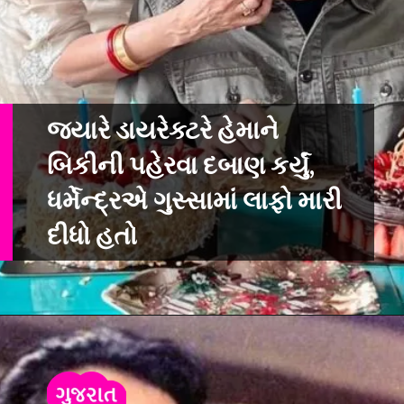
જ્યારે ડાયરેક્ટરે હેમાને
બિકીની પહેરવા દબાણ કર્યું,
ધર્મેન્દ્રએ ગુસ્સામાં લાફો મારી
દીધો હતો