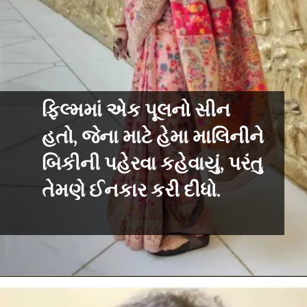
ફિલ્મમાં એક પૂલનો સીન
હતો, જેના માટે હેમા માલિનીને
બિકીની પહેરવા કહેવાયું, પરંતુ
તેમણે ઈનકાર કરી દીધો.