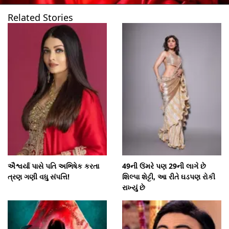
Related Stories
ઐશ્વર્યા પાસે પતિ અભિષેક કરતા
49ની ઉંમરે પણ 29ની લાગે છે
ત્રણ ગણી વધુ સંપત્તિ!
શિલ્પા શેટ્ટી, આ રીતે ઘડપણ રોકી
રાખ્યું છે