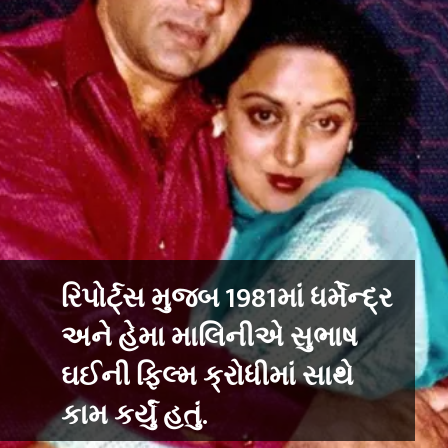
રિપોર્ટ્સ મુજબ 1981માં ધર્મેન્દ્ર
અને હેમા માલિનીએ સુભાષ
ઘઈની ફિલ્મ ક્રોધીમાં સાથે
કામ કર્યું હતું.