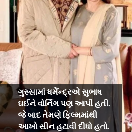
ગુસ્સામાં ધર્મેન્દ્રએ સુભાષ
ઘઈને વોર્નિંગ પણ આપી હતી.
જે બાદ તેમણે ફિલ્મમાંથી
આખો સીન હટાવી દીધો હતો.