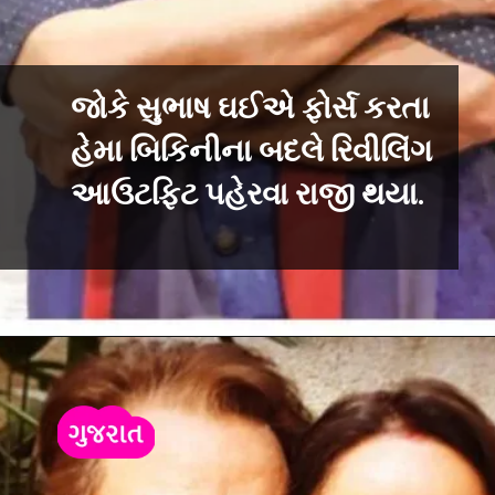
જોકે સુભાષ ઘઈએ ફોર્સ કરતા
હેમા બિકિનીના બદલે રિવીલિંગ
આઉટફિટ પહેરવા રાજી થયા.