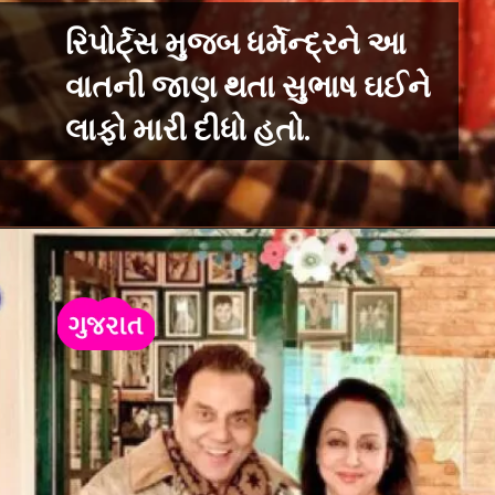
રિપોર્ટ્સ મુજબ ધર્મેન્દ્રને આ
વાતની જાણ થતા સુભાષ ઘઈને
લાફો મારી દીધો હતો.