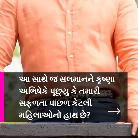
આ સાથે જ સલમાનને કૃષ્ણા
અભિષેકે પૂછ્યુ કે તમારી
સફળતા પાછળ કેટલી
મહિલાઓ