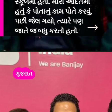
સ્કૂલમાં હતો. મારી આદતમાં
હતું કે પોતાનું કામ પોતે કરવું,
પછી જેલ ગયો, ત્યારે પણ
જાતે જ બધુ કરતો હતો.'