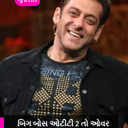
બિગ બોસ ઓટીટી 2 તો ઓવર