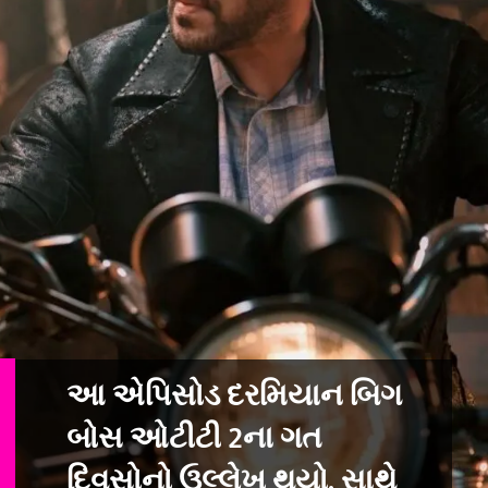
આ એપિસોડ દરમિયાન બિગ
બોસ ઓટીટી 2ના ગત
દિવસોનો ઉલ્લેખ થયો. સાથે