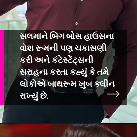
સલમાને બિગ બોસ હાઉસના
વૉશ રૂમની પણ ચકાસણી
કરી અને કંટેસ્ટેંટ્સની
સરાહના
કરતા કહ્યું કે તમે
લોકોએ બાથરૂમ ખુબ ક્લીન