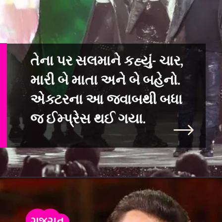
તેના પર સલમાને કહ્યું- ચાર,
મારી બે માતા અને બે બહેનો.
એક્ટરના આ જવાબથી
બધા