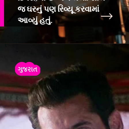
જ ઘરનું
પણ રિવ્યૂ કરવામાં