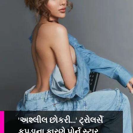
'અશ્લીલ છોકરી...' ટ્રોલર્સે
કપડાના કારણે પોર્ન સ્ટાર