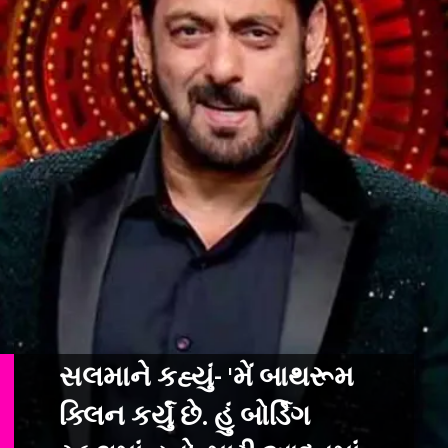
સલમાને કહ્યું- 'મેં બાથરૂમ
ક્લિન કર્યું છે. હું બોર્ડિંગ