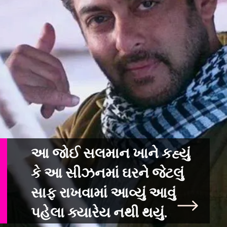
આ જોઈ સલમાન ખાને કહ્યું
કે આ સીઝનમાં ઘરને જેટલું
સાફ રાખવામાં આવ્યું આવ