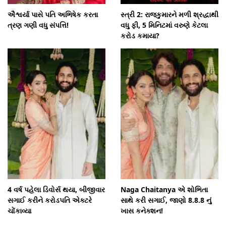
ઐશ્વર્યા પાસે પતિ અભિષેક કરતા
સ્ત્રી 2: રાજકુમારને મળી શ્રદ્ધાથી
ત્રણ ગણી વધુ સંપત્તિ!
વધુ ફી, 5 મિનિટમાં વરુણે કેટલા
કરોડ કમાયા?
4 વર્ષ પહેલા ડિવોર્સ થયા, બીજીવાર
Naga Chaitanya એ શોભિતા
સગાઈ કરીને કરોડપતિ એક્ટરે
સાથે કરી સગાઈ, જાણો 8.8.8 નું
ચોંકાવ્યા
ખાસ કનેક્શન!