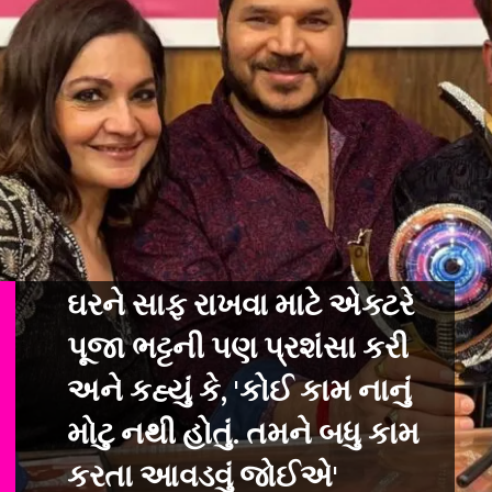
ઘરને સાફ રાખવા માટે એક્ટરે
પૂજા ભટ્ટની પણ પ્રશંસા કરી
અને કહ્યું કે, 'ક
ોઈ કામ નાનું
મોટુ નથી હોતું. તમને બધુ કામ