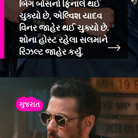
બિગ બોસનો ફિનાલે થઈ
ચુક્યો છે, એલ્વિશ યાદવ
વિનર જાહેર થઈ ચુક્યો છે.
શોન
ા હોસ્ટ રહેલા સલમાને