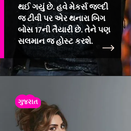
થઈ ગયું છે. હવે મેકર્સ જલ્દી
જ ટીવી પર એર થનારા બિગ
બોસ 17ની તૈયારી છે. તેને પણ
સલમાન જ હોસ્ટ કરશે.