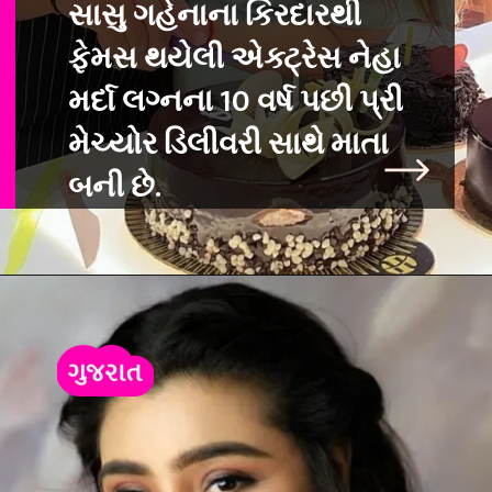
સાસુ ગહેનાના કિરદારથી
ફેમસ થયેલી એક્ટ્રેસ ને
હા
મર્દા લગ્નના 10 વર્ષ પછી પ્રી
મેચ્યોર ડિલીવરી સાથે માતા