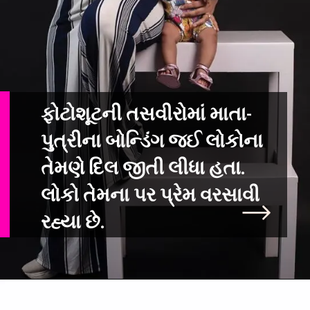
ફોટોશૂટની તસવીરોમાં માતા-
પુત્રીના બોન્ડિંગ જઈ લોકોના
તેમણે દિલ જીતી લીધ
ા હતા.
લોકો તેમના પર પ્રેમ વરસાવી