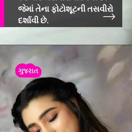
જેમાં તેના ફોટોશૂટની તસવીરો