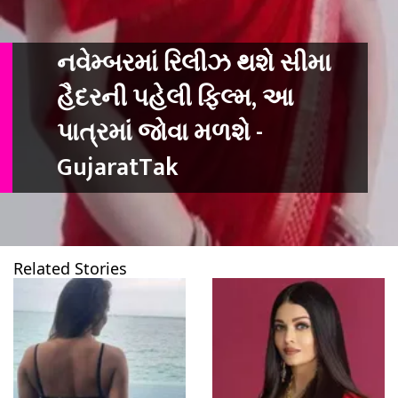
નવેમ્બરમાં રિલીઝ થશે સીમા
હૈદરની પહેલી ફિલ્મ, આ
પાત્રમાં જોવા મળશે -
GujaratTak
Related Stories