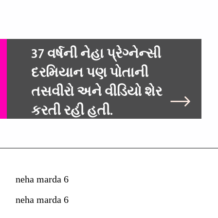
37 વર્ષની નેહા પ્રેગ્નેન્સી
દરમિયાન પણ પોતાની
તસવીરો અને વીડિયો શેર
કરત
neha marda 6
neha marda 6