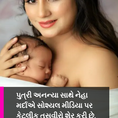
પુત્રી અનન્યા સાથે નેહા
મર્દાએ સોશ્યલ મીડિયા પર
કેટલીક તસવીરો શેર કરી છ
ે.