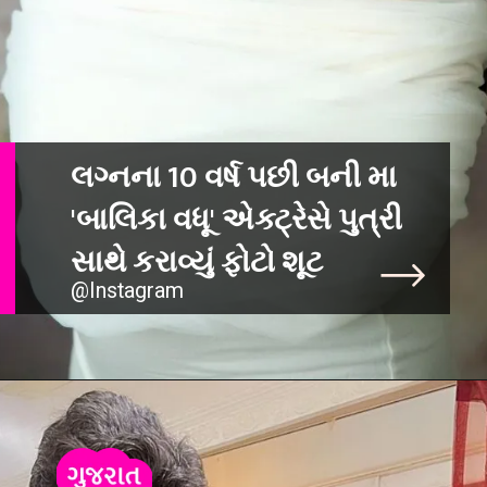
લગ્નના 10 વર્ષ પછી બની મા
'બાલિકા વધૂ' એક્ટ્રેસે પુત્રી
@Instagram