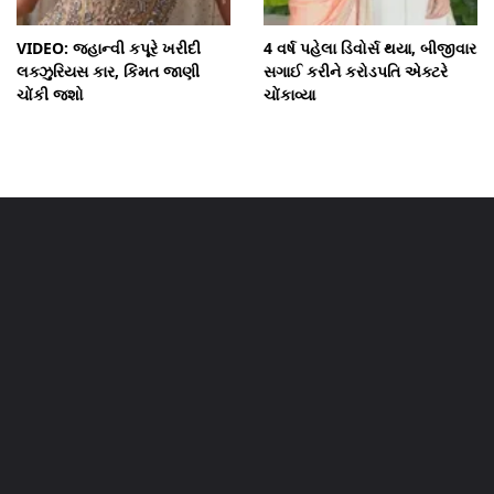
VIDEO: જ્હાન્વી કપૂરે ખરીદી
4 વર્ષ પહેલા ડિવોર્સ થયા, બીજીવાર
લક્ઝુરિયસ કાર, કિંમત જાણી
સગાઈ કરીને કરોડપતિ એક્ટરે
ચોંકી જશો
ચોંકાવ્યા