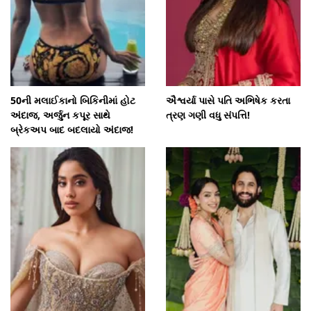
50ની મલાઈકાનો બિકિનીમાં હોટ
ઐશ્વર્યા પાસે પતિ અભિષેક કરતા
અંદાજ, અર્જુન કપૂર સાથે
ત્રણ ગણી વધુ સંપત્તિ!
બ્રેકઅપ બાદ બદલાયો અંદાજ!