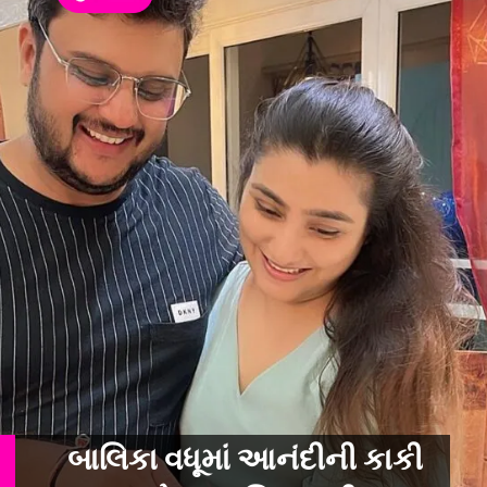
બાલિકા વધૂમાં આનંદીની કાકી