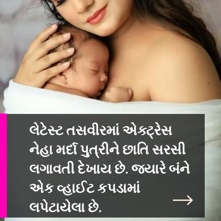
લેટેસ્ટ તસવીરમાં એક્ટ્રેસ
નેહા મર્દા પુત્રીને છાતિ સરસી
લગાવતી દેખાય છે
. જ્યારે બંને
એક વ્હાઈટ કપડામાં