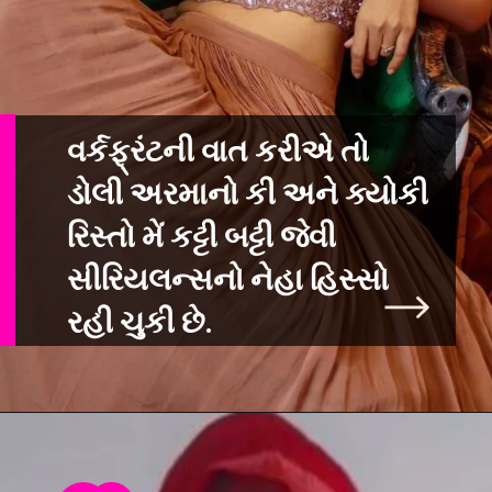
વર્કફ્રંટની વાત કરીએ તો
ડોલી અરમાનો કી અને ક્યોકી
રિસ્તો મેં કટ્ટી બટ્ટ
ી જેવી
સીરિયલન્સનો નેહા હિસ્સો