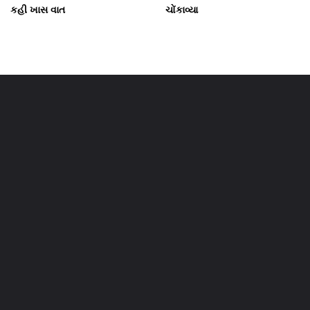
કહી ખાસ વાત
ચોંકાવ્યા