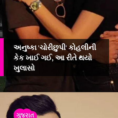
અનુષ્કા 'ચોરીછુપી' કોહલીની
કેક ખાઈ ગઈ, આ રીતે થયો
ખુલાસો