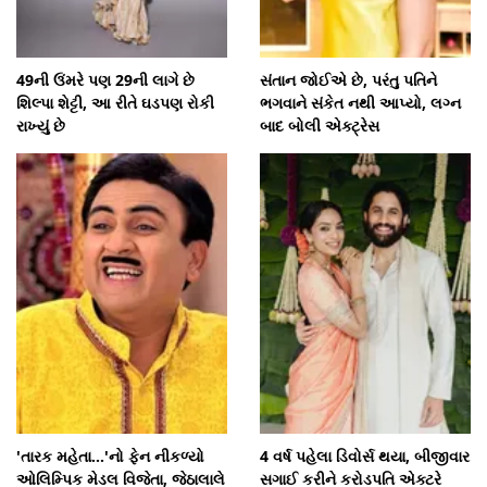
49ની ઉંમરે પણ 29ની લાગે છે
સંતાન જોઈએ છે, પરંતુ પતિને
શિલ્પા શેટ્ટી, આ રીતે ઘડપણ રોકી
ભગવાને સંકેત નથી આપ્યો, લગ્ન
રાખ્યું છે
બાદ બોલી એક્ટ્રેસ
'તારક મહેતા...'નો ફેન નીકળ્યો
4 વર્ષ પહેલા ડિવોર્સ થયા, બીજીવાર
ઓલિમ્પિક મેડલ વિજેતા, જેઠાલાલે
સગાઈ કરીને કરોડપતિ એક્ટરે