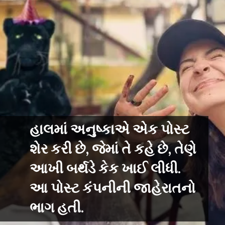
હાલમાં અનુષ્કાએ એક પોસ્ટ
શેર કરી છે, જેમાં તે કહે છે, તેણે
આખી બર્થડે કેક ખાઈ લીધી.
આ પોસ્ટ કંપનીની જાહેરાતનો
ભાગ હતી.