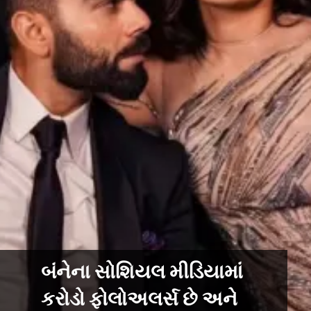
બંનેના સોશિયલ મીડિયામાં
કરોડો ફોલોઅલર્સ છે અને