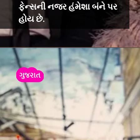
ફેન્સની નજર હંમેશા બંને પર
હોય છે.