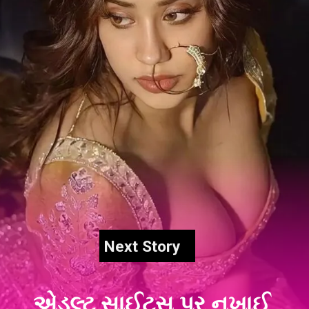
Next Story
એડલ્ટ સાઈટ્સ પર નખાઈ