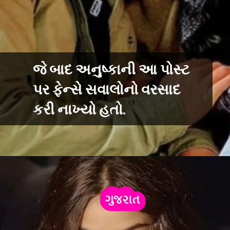
જે બાદ અનુષ્કાની આ પોસ્ટ
પર ફેન્સે સવાલોનો વરસાદ
કરી નાખ્યો હતો.