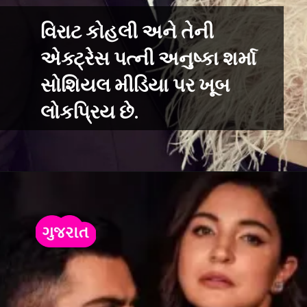
વિરાટ કોહલી અને તેની
એક્ટ્રેસ પત્ની અનુષ્કા શર્મા
સોશિયલ મીડિયા પર ખૂબ
લોકપ્રિય છે.