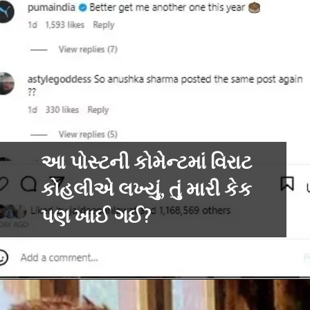
આ પોસ્ટની કોમેન્ટમાં વિરાટ
કોહલીએ લખ્યું, તું મારી કેક
પણ ખાઈ ગઈ?