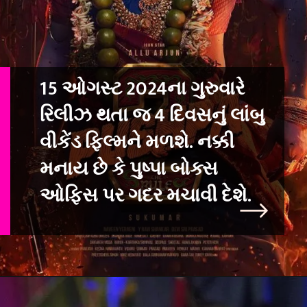
15 ઓગસ્ટ 2024ના ગુરુવારે
રિલીઝ થતા જ 4 દિવસનું લાંબુ
વીકેંડ ફિલ્મને મળશ
ે. નક્કી
મનાય છે કે પુષ્પા બોક્સ