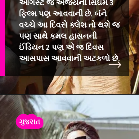
ઓગસ્ટે જ અજયની સિંઘમ 3
ફિલ્મ પણ આવવાની છે. બંને
વચ્ચે આ દિવસે ક્લેશ તો થશે જ
પણ સાથે કમલ હાસનની
ઈંડિયન 2 પણ એ જ દિવસ
આસપાસ આવવાની અટકળો છે.