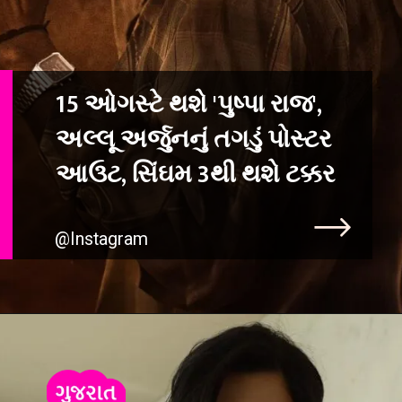
15 ઓગસ્ટે થશે 'પુષ્પા રાજ',
અલ્લૂ અર્જુનનું તગડું પોસ્ટર
@Instagram