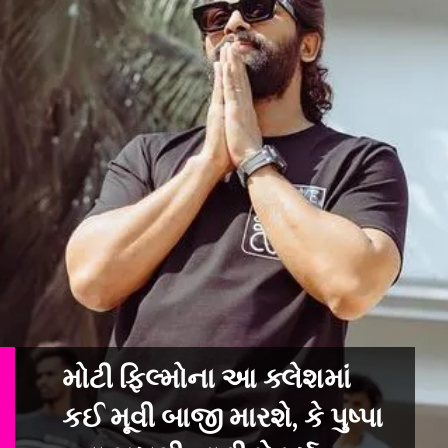
મોટી ફિલ્મોના આ ક્લેશમાં
કઈ મૂવી બાજી મારશે, કે પુષ્પા