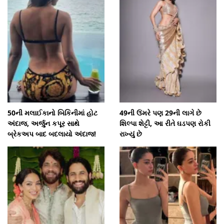
50ની મલાઈકાનો બિકિનીમાં હોટ
49ની ઉંમરે પણ 29ની લાગે છે
અંદાજ, અર્જુન કપૂર સાથે
શિલ્પા શેટ્ટી, આ રીતે ઘડપણ રોકી
બ્રેકઅપ બાદ બદલાયો અંદાજ!
રાખ્યું છે