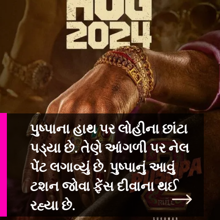
પુષ્પાના હાથ પર લોહીના છાંટા
પડ્યા છે. તેણે આંગળી પર નેલ
પેંટ લગાવ્યું
છે. પુષ્પાનું આવું
ટશન જોવા ફેંસ દીવાના થઈ