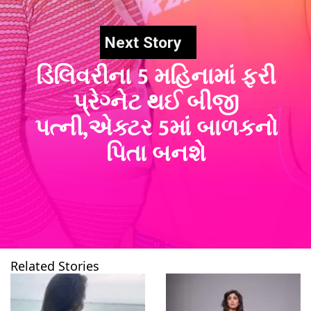
Next Story
ડિલિવરીના 5 મહિનામાં ફરી
પ્રેગ્નેટ થઈ બીજી
પત્ની,એક્ટર 5માં બાળકનો
પિતા બનશે
Related Stories
ખુલી રહ્યું છે
https://www.gujarattak.in/web-stories/youtuber-and-actor-armaan-maliks-second-wife-gets-pregnant-again/