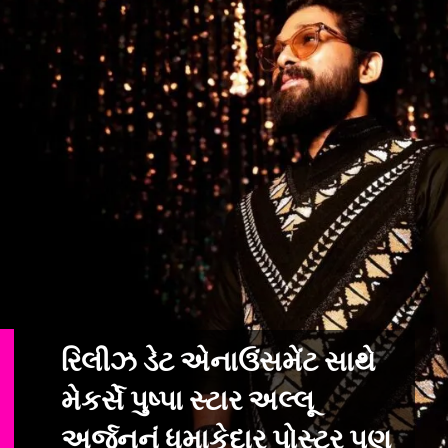
રિલીઝ ડેટ એનાઉંસમેંટ સાથે
મેકર્સે પુષ્પા સ્ટાર અલ્લૂ
અર્જુનનું ધમાકેદાર
પોસ્ટર પણ