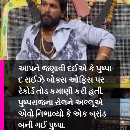
આપને જણાવી દઈએ કે પુષ્પા-
દ રાઈઝે બોક્સ ઓફિસ પર
રેકોર્ડ તોડ કમાણી કરી હ
તી.
પુષ્પરાજના રોલને અલ્લૂએ
એવો નિભાવ્યો કે એક બ્રાંડ