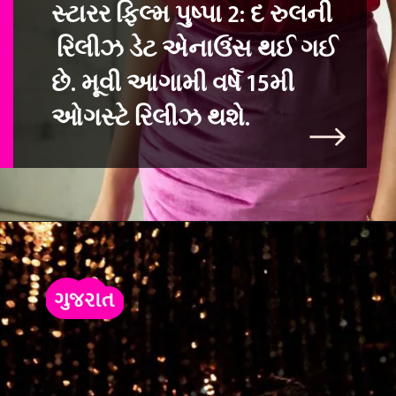
સ્ટારર ફિલ્મ પુષ્પા 2: દ રુલની
રિલીઝ ડેટ એ
નાઉંસ થઈ ગઈ
છે. મૂવી આગામી વર્ષે 15મી