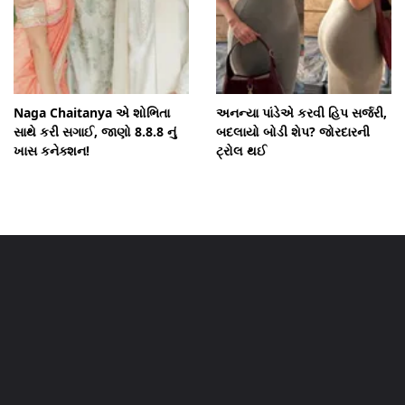
Naga Chaitanya એ શોભિતા
અનન્યા પાંડેએ કરવી હિપ સર્જરી,
સાથે કરી સગાઈ, જાણો 8.8.8 નું
બદલાયો બોડી શેપ? જોરદારની
ખાસ કનેક્શન!
ટ્રોલ થઈ