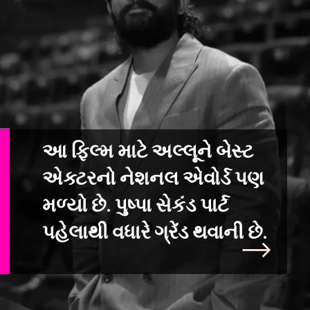
આ ફિલ્મ માટે અલ્લૂને બેસ્ટ
એક્ટરનો નેશનલ એવોર્ડ પણ
મળ્યો છે. પુષ્પા સેકંડ પાર્ટ
પહેલાથી વધારે ગ્રેંડ થવાની છે.