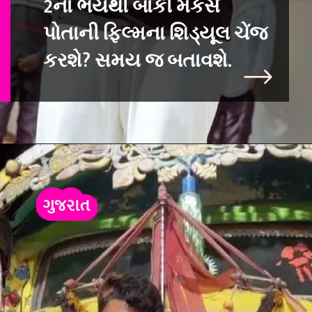
2ના ભયથી બાકી મે
કર્સ
પોતાની ફિલ્મના શિડ્યૂલ ચેંજ