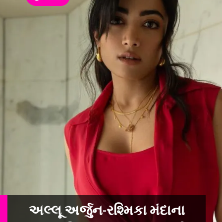
અલ્લૂ અર્જુન-રશ્મિકા મંદાના