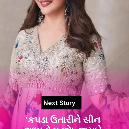
Next Story
'કપડા ઉતારીને સીન