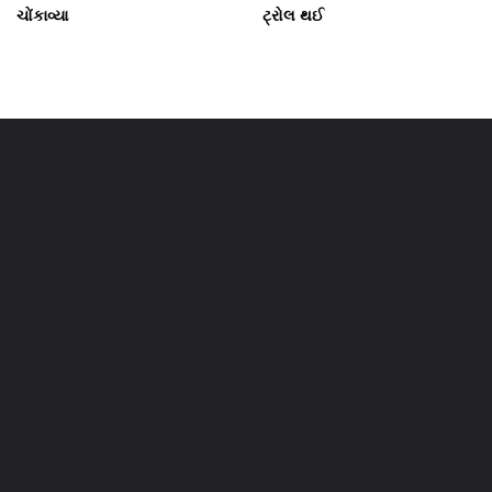
ચોંકાવ્યા
ટ્રોલ થઈ