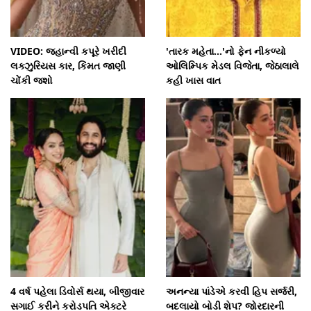
VIDEO: જ્હાન્વી કપૂરે ખરીદી
'તારક મહેતા...'નો ફેન નીકળ્યો
લક્ઝુરિયસ કાર, કિંમત જાણી
ઓલિમ્પિક મેડલ વિજેતા, જેઠાલાલે
ચોંકી જશો
કહી ખાસ વાત
4 વર્ષ પહેલા ડિવોર્સ થયા, બીજીવાર
અનન્યા પાંડેએ કરવી હિપ સર્જરી,
સગાઈ કરીને કરોડપતિ એક્ટરે
બદલાયો બોડી શેપ? જોરદારની