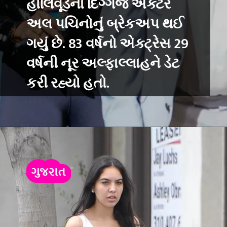
હોલિવૂડના દિગ્ગજ એક્ટર
અલ પચિનોનું બ્રેકઅપ થઈ
ગયું છે. 83 વર્ષનો એક્ટ્રેસ 29
વર્ષની નૂર અલ્ફાલ્લાહને ડેટ
કરી રહ્યો હતો.