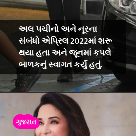
અલ પચીનો અને નૂરના
સંબંધો એપ્રિલ 2022માં શરૂ
થયા હતા અને જૂનમાં કપલે
બાળકનું સ્વાગત કર્યું હતું.