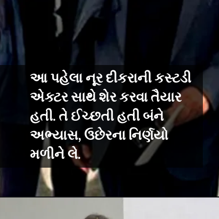
આ પહેલા નૂર દીકરાની કસ્ટડી
એક્ટર સાથે શેર કરવા તૈયાર
હતી. તે ઈચ્છતી હતી બંને
અભ્યાસ, ઉછેરના નિર્ણયો
મળીને લે.