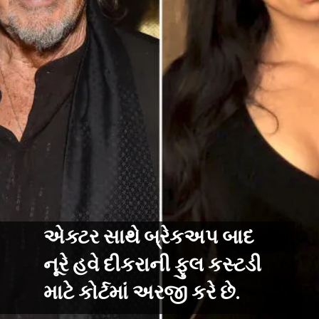
એક્ટર સાથે બ્રેકઅપ બાદ
નૂરે હવે દીકરાની ફુલ કસ્ટડી
માટે કોર્ટમાં અરજી કરે છે.