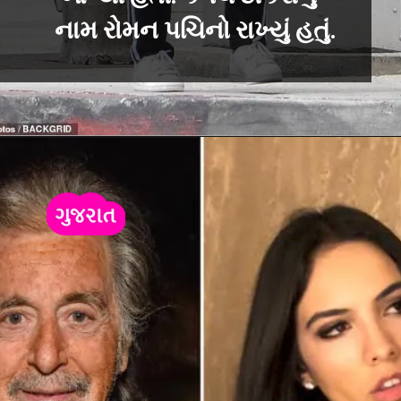
નામ રોમન પચિનો રાખ્યું હતું.