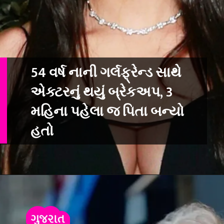
54 વર્ષ નાની ગર્લફ્રેન્ડ સાથે
એક્ટરનું થયું બ્રેકઅપ, 3
મહિના પહેલા જ પિતા બન્યો
હતો