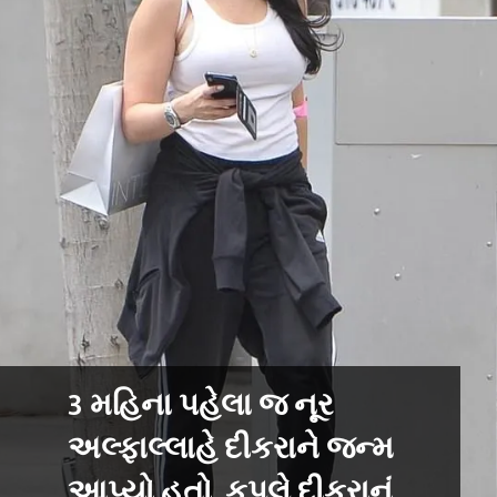
3 મહિના પહેલા જ નૂર
અલ્ફાલ્લાહે દીકરાને જન્મ
આપ્યો હતો. કપલે દીકરાનું