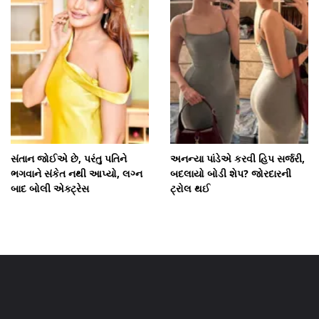
સંતાન જોઈએ છે, પરંતુ પતિને
અનન્યા પાંડેએ કરવી હિપ સર્જરી,
ભગવાને સંકેત નથી આપ્યો, લગ્ન
બદલાયો બોડી શેપ? જોરદારની
બાદ બોલી એક્ટ્રેસ
ટ્રોલ થઈ