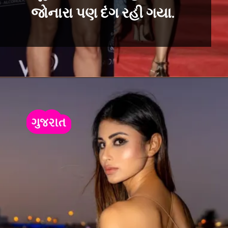
જોનારા પણ દંગ રહી ગયા.