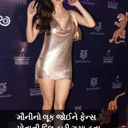
મૌનીનો લૂક જોઈને ફેન્સ