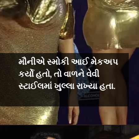
મૌનીએ સ્મોકી આઈ મેકઅપ
કર્યો હતો, તો વાળને વેવી
સ્ટાઈલમાં ખુલ્લા રાખ્યા હતા.