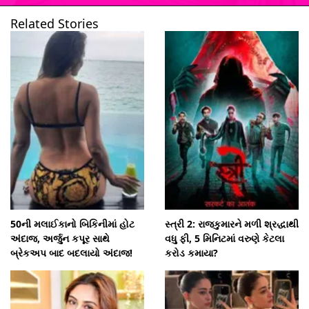
Related Stories
ખુલી રહ્યું છે
https://www.gujarattak.in/web-stories/gadar-2-actress-simrat-kaur-utkarsh-sharma-gadar-ek-prem-katha-sunny-deol-ameesha-patel/
50ની મલાઈકાનો બિકિનીમાં હોટ
સ્ત્રી 2: રાજકુમારને મળી શ્રદ્ધાથી
અંદાજ, અર્જુન કપૂર સાથે
વધુ ફી, 5 મિનિટમાં વરુણે કેટલા
બ્રેકઅપ બાદ બદલાયો અંદાજ!
કરોડ કમાયા?