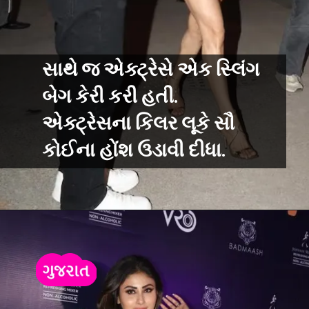
સાથે જ એક્ટ્રેસે એક સ્લિંગ
બેગ કેરી કરી હતી.
એક્ટ્રેસના કિલર લૂકે સૌ
કોઈના હોંશ ઉડાવી દીધા.