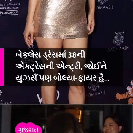
બેકલેસ ડ્રેસમાં 38ની
એક્ટ્રેસની એન્ટ્રી, જોઈને
યુઝર્સ પણ બોલ્યા-ફાયર હૈ...