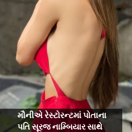
મૌનીએ રેસ્ટોરન્ટમાં પોતાના
પતિ સૂરજ નામ્બિયાર સાથે