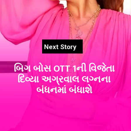
Next Story
બિગ બોસ OTT 1ની વિજેતા
દિવ્યા અગ્રવાલ લગ્નના
બંધનમાં બંધાશે