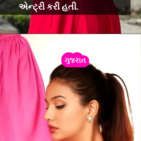
એન્ટ્રી કરી હતી.