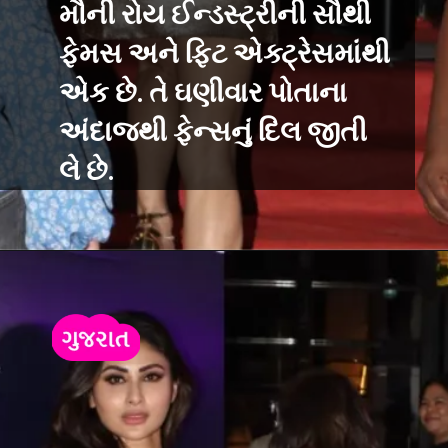
મૌની રોય ઈન્ડસ્ટ્રીની સૌથી
ફેમસ અને ફિટ એક્ટ્રેસમાંથી
એક છે. તે ઘણીવાર પોતાના
અંદાજથી ફેન્સનું દિલ જીતી
લે છે.