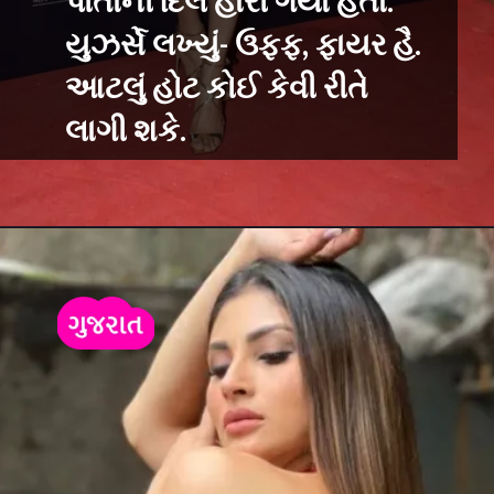
પોતાની દિલ હારી ગયા હતા.
યુઝર્સે લખ્યું- ઉફ્ફ, ફાયર હૈ.
આટલું હોટ કોઈ કેવી રીતે
લાગી શકે.