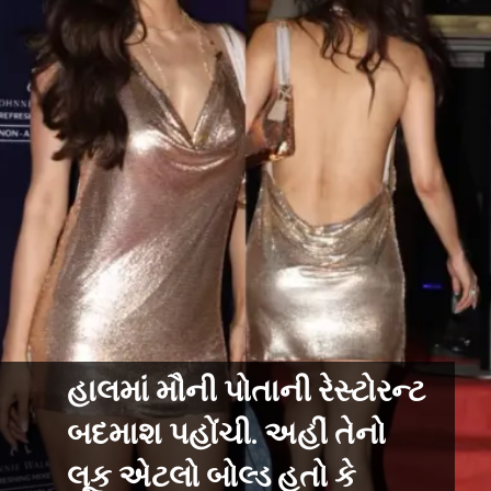
હાલમાં મૌની પોતાની રેસ્ટોરન્ટ
બદમાશ પહોંચી. અહીં તેનો
લૂક એટલો બોલ્ડ હતો કે