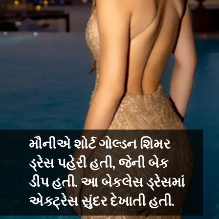
મૌનીએ શોર્ટ ગોલ્ડન શિમર
ડ્રેસ પહેરી હતી, જેની બેક
ડીપ હતી. આ બેકલેસ ડ્રેસમાં
એક્ટ્રેસ સુંદર દેખાતી હતી.