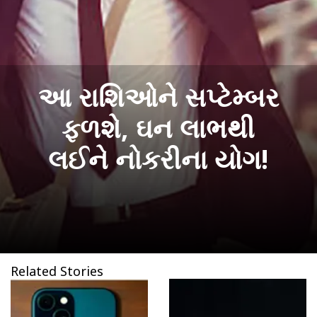
આ રાશિઓને સપ્ટેમ્બર
ફળશે, ઘન લાભથી
લઈને નોકરીના યોગ!
Related Stories