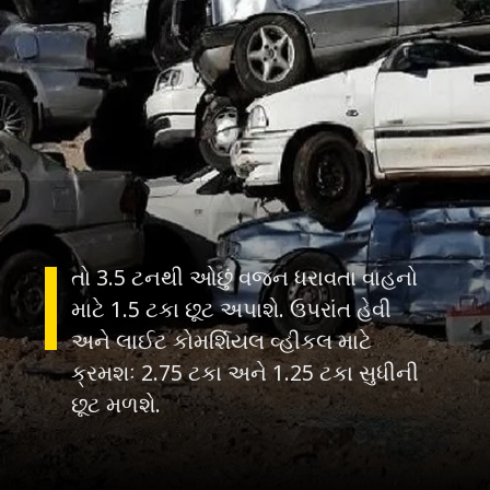
તો 3.5 ટનથી ઓછું વજન ધરાવતા વાહનો
માટે 1.5 ટકા છૂટ અપાશે. ઉપરાંત હેવી
અને લાઈટ કોમર્શિયલ વ્હીકલ માટે
ક્રમશઃ 2.75 ટકા અને 1.25 ટકા સુધીની
છૂટ મળશે.