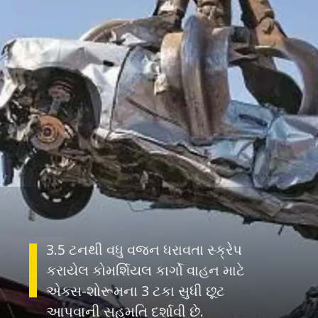
3.5 ટનથી વધુ વજન ધરાવતા સ્ક્રેપ
કરાયેલ કોમર્શિયલ કાર્ગો વાહન માટે
એક્સ-શોરૂમના 3 ટકા સુધી છૂટ
આપવાની સહમતિ દર્શાવી છે.