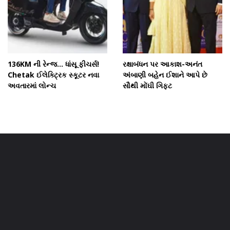
136KM ની રેન્જ... ધાંસૂ ફીચર્સ!
રક્ષાબંધન પર આકાશ-અનંત
Chetak ઈલેક્ટ્રિક સ્કૂટર નવા
અંબાણી બહેન ઈશાને આપે છે
અવતારમાં લોન્ચ
સૌથી મોંઘી ગિફ્ટ