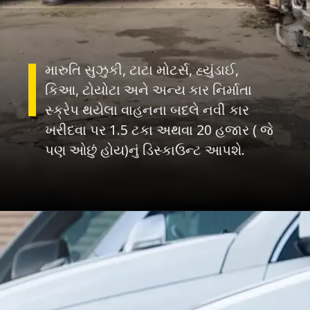
મારુતિ સુઝુકી, ટાટા મોટર્સ, હ્યુંડાઈ,
કિઆ, ટોયોટા અને અન્ય કાર નિર્માતા
સ્ક્રેપ થયેલા વાહનના બદલે નવી કાર
ખરીદવા પર 1.5 ટકા અથવા 20 હજાર ( જે
પણ ઓછું હોય)નું ડિસ્કાઉન્ટ આપશે.