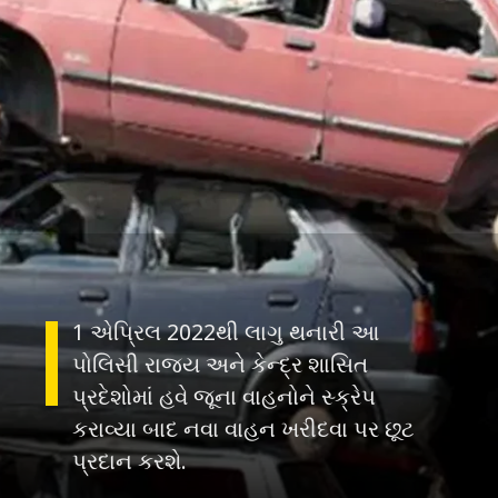
1 એપ્રિલ 2022થી લાગુ થનારી આ
પોલિસી રાજ્ય અને કેન્દ્ર શાસિત
પ્રદેશોમાં હવે જૂના વાહનોને સ્ક્રેપ
કરાવ્યા બાદ નવા વાહન ખરીદવા પર છૂટ
પ્રદાન કરશે.