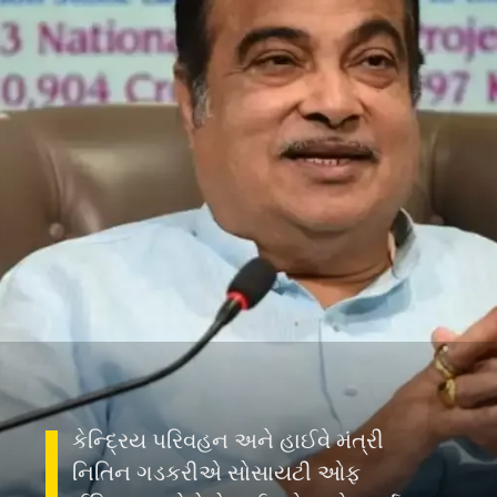
કેન્દ્રિય પરિવહન અને હાઈવે મંત્રી
નિતિન ગડકરીએ સોસાયટી ઓફ