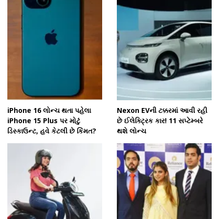
iPhone 16 લોન્ચ થતા પહેલા
Nexon EVની ટક્કરમાં આવી રહી
iPhone 15 Plus પર મોટું
છે ઈલેક્ટ્રિક કાર! 11 સપ્ટેમ્બરે
ડિસ્કાઉન્ટ, હવે કેટલી છે કિંમત?
થશે લોન્ચ