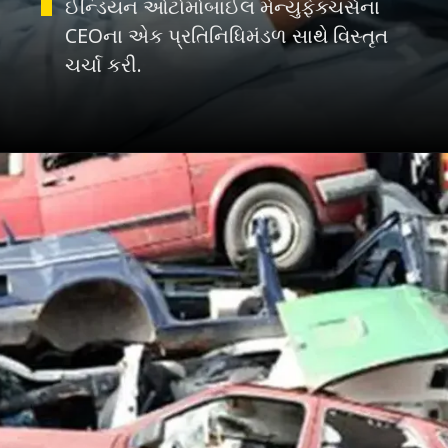
ઈન્ડિયન ઓટોમોબાઈલ મેન્યુફેક્ચર્સના
CEOના એક પ્રતિનિધિમંડળ સાથે વિસ્તૃત
ચર્ચા કરી.