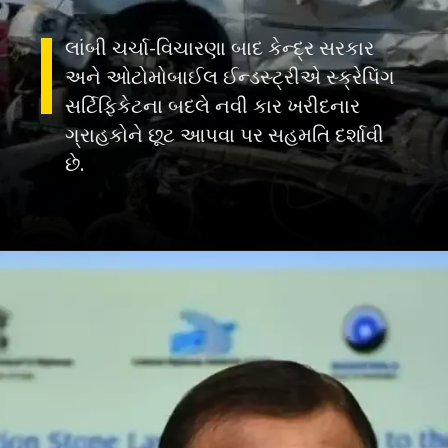
લાંબી ચર્ચા-વિચારણા બાદ કેન્દ્ર સરકાર
અને ઓટોમોબાઈલ ઈન્ડસ્ટ્રીએ સ્ક્રેપિંગ
સર્ટિફિકેટના બદલે નવી કાર ખરીદનાર
ગ્રાહકોને છૂટ આપવા પર સહમતિ દર્શાવી
છે.