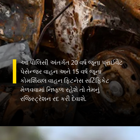
આ પોલિસી અંતર્ગત 20 વર્ષ જૂના પ્રાઈવેટ
પેસેન્જર વાહન અને 15 વર્ષ જૂના
કોમર્શિયલ વાહન ફિટનેસ સર્ટિફિકેટ
મેળવવામાં નિષ્ફળ રહેશે તો તેમનું
રજિસ્ટ્રેશન રદ કરી દેવાશે.