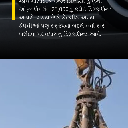
જોકે મર્સિડિઝ બેન્ઝ ઈન્ડિયા હાલની
ઓફર ઉપરાંત 25,000નું ફ્લેટ ડિસ્કાઉન્ટ
આપશે. શક્ય છે કે કેટલીક અન્ય
કંપનીઓ પણ સ્ક્રેપના બદલે નવી કાર
ખરીદવા પર વધારાનું ડિસ્કાઉન્ટ આપે.