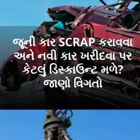
જૂની કાર SCRAP કરાવવા
અને નવી કાર ખરીદવા પર
કેટલું ડિસ્કાઉન્ટ મળે?
જાણો વિગતો